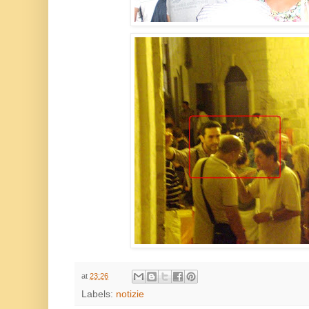
at
23:26
Labels:
notizie