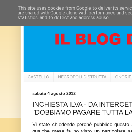
This site uses cookies from Google to deliver its servi
are shared with Google along with performance and secu
statistics, and to detect and address abuse.
CASTELLO
NECROPOLI DISTRUTTA
ONORIF
sabato 4 agosto 2012
INCHIESTA ILVA - DA INTERCE
"DOBBIAMO PAGARE TUTTA LA
Vi state chiedendo perchè pubblico questo 
qualche mese fa ho visto un particolare se