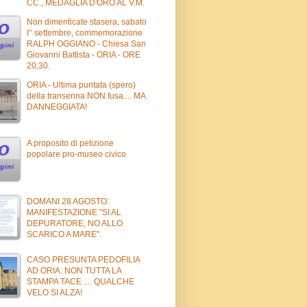
CC., MEDAGLIA D'ORO AL V.M.
Non dimenticate stasera, sabato
I° settembre, commemorazione
RALPH OGGIANO - Chiesa San
Giovanni Battista - ORIA - ORE
20,30.
ORIA - Ultima puntata (spero)
della transenna NON fusa.... MA
DANNEGGIATA!
A proposito di petizione
popolare pro-museo civico
DOMANI 28 AGOSTO:
MANIFESTAZIONE "SI AL
DEPURATORE, NO ALLO
SCARICO A MARE".
CASO PRESUNTA PEDOFILIA
AD ORIA: NON TUTTA LA
STAMPA TACE .... QUALCHE
VELO SI ALZA!