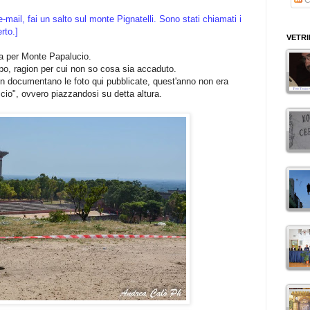
-mail, fai un salto sul monte Pignatelli. Sono stati chiamati i
rto.]
VETR
ta per Monte Papalucio.
opo, ragion per cui non so cosa sia accaduto.
en documentano le foto qui pubblicate, quest'anno non era
scio", ovvero piazzandosi su detta altura.