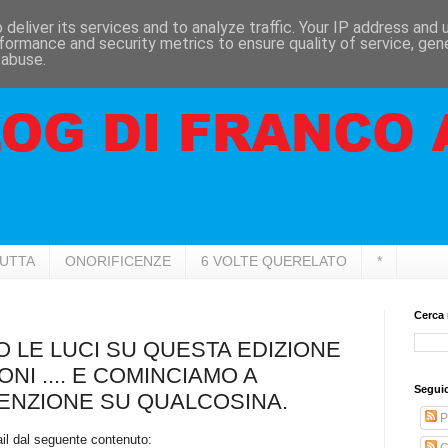
deliver its services and to analyze traffic. Your IP address and
formance and security metrics to ensure quality of service, ge
 abuse.
RUTTA
ONORIFICENZE
6 VOLTE QUERELATO
*
Cerca 
O LE LUCI SU QUESTA EDIZIONE
NI .... E COMINCIAMO A
Seguic
TENZIONE SU QUALCOSINA.
P
ail dal seguente contenuto:
C