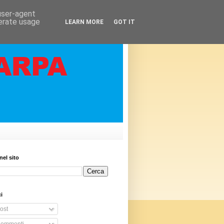
 user-agent
nerate usage
LEARN MORE
GOT IT
nel sito
i
ost
ommenti