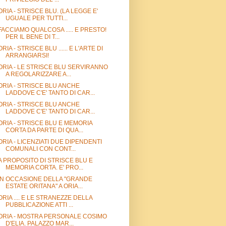
ORIA - STRISCE BLU. (LA LEGGE E'
UGUALE PER TUTTI...
FACCIAMO QUALCOSA ..... E PRESTO!
PER IL BENE DI T...
ORIA - STRISCE BLU ...... E L'ARTE DI
ARRANGIARSI!
ORIA - LE STRISCE BLU SERVIRANNO
A REGOLARIZZARE A...
ORIA - STRISCE BLU ANCHE
LADDOVE C'E' TANTO DI CAR...
ORIA - STRISCE BLU ANCHE
LADDOVE C'E' TANTO DI CAR...
ORIA - STRISCE BLU E MEMORIA
CORTA DA PARTE DI QUA...
ORIA - LICENZIATI DUE DIPENDENTI
COMUNALI CON CONT...
A PROPOSITO DI STRISCE BLU E
MEMORIA CORTA. E' PRO...
IN OCCASIONE DELLA "GRANDE
ESTATE ORITANA" A ORIA...
ORIA .... E LE STRANEZZE DELLA
PUBBLICAZIONE ATTI ...
ORIA - MOSTRA PERSONALE COSIMO
D'ELIA. PALAZZO MAR...