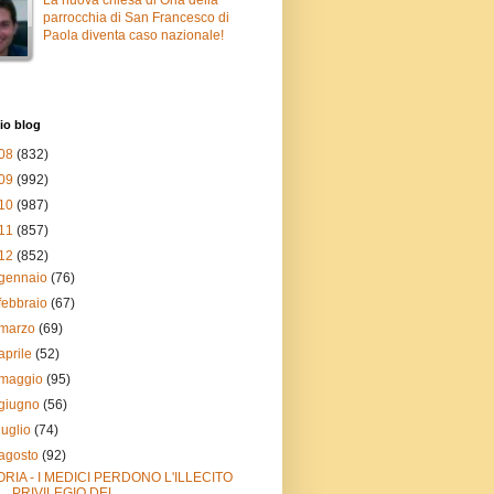
parrocchia di San Francesco di
Paola diventa caso nazionale!
io blog
08
(832)
09
(992)
10
(987)
11
(857)
12
(852)
gennaio
(76)
febbraio
(67)
marzo
(69)
aprile
(52)
maggio
(95)
giugno
(56)
luglio
(74)
agosto
(92)
ORIA - I MEDICI PERDONO L'ILLECITO
PRIVILEGIO DEL ...