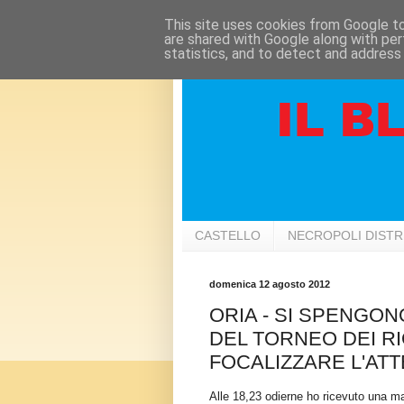
This site uses cookies from Google to 
are shared with Google along with per
statistics, and to detect and address
CASTELLO
NECROPOLI DIST
domenica 12 agosto 2012
ORIA - SI SPENGON
DEL TORNEO DEI RIO
FOCALIZZARE L'AT
Alle 18,23 odierne ho ricevuto una m