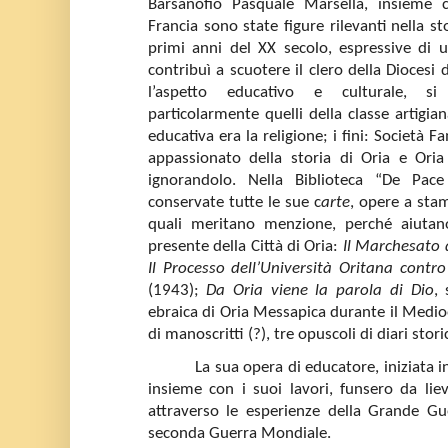
Barsanofio Pasquale Marsella, insieme
Francia sono state figure rilevanti nella st
primi anni del XX secolo, espressive di 
contribuì a scuotere il clero della Diocesi 
l’aspetto educativo e culturale, si
particolarmente quelli della classe artigian
educativa era la religione; i fini: Società F
appassionato della storia di Oria e Ori
ignorandolo. Nella Biblioteca “De Pac
conservate tutte le sue c
arte
, opere a stam
quali meritano menzione, perché aiutano
presente della Città di Oria:
Il Marchesato d
Il Processo dell’Università Oritana contr
(1943);
Da Oria viene la parola di Dio
, 
ebraica di Oria Messapica durante il Medi
di manoscritti (?), tre opuscoli di diari stori
La sua opera di educatore, iniziata 
insieme con i suoi lavori, funsero da lie
attraverso le esperienze della Grande Gu
seconda Guerra Mondiale.