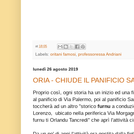
at
18:05
Labels:
oritani famosi
,
professoressa Andriani
lunedì 26 agosto 2019
ORIA - CHIUDE IL PANIFICIO 
Proprio così, ogni storia ha un inizio ed una 
al panificio di Via Palermo, poi al panificio S
toccherà ad un altro "storico
furnu
a conduzio
Lorenzo, ubicato nella periferica Via Morgag
furnu ti Orlandu Tancredi" che aprì l'attività c
Da un po' di anni l'attività era gestita dalla fi