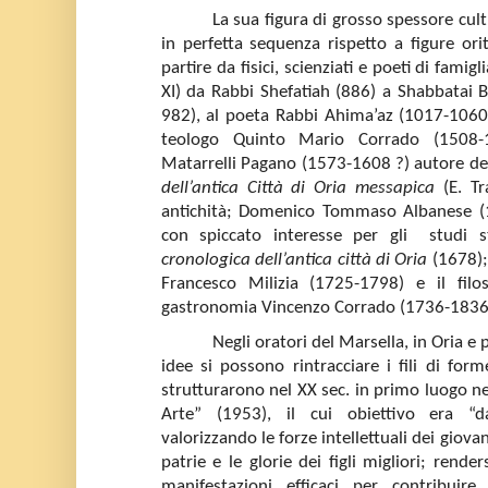
La sua figura di grosso spessore cult
in perfetta sequenza rispetto a figure ori
partire da fisici, scienziati e poeti di famigl
XI) da Rabbi Shefatiah (886) a Shabbatai
982), al poeta Rabbi Ahima’az (1017-1060)
teologo Quinto Mario Corrado (1508-1
Matarrelli Pagano (1573-1608 ?) autore de
dell’antica Città di Oria messapica
(E. T
antichità; Domenico Tommaso Albanese (
con spiccato interesse per gli
studi s
cronologica dell’antica città di Oria
(1678); 
Francesco Milizia (1725-1798) e il fil
gastronomia Vincenzo Corrado (1736-1836
Negli oratori del Marsella, in Oria e
idee si possono rintracciare i fili di form
strutturarono nel XX sec. in primo luogo ne
Arte” (1953), il cui obiettivo era “d
valorizzando le forze intellettuali dei giova
patrie e le glorie dei figli migliori; rende
manifestazioni efficaci per contribuire 