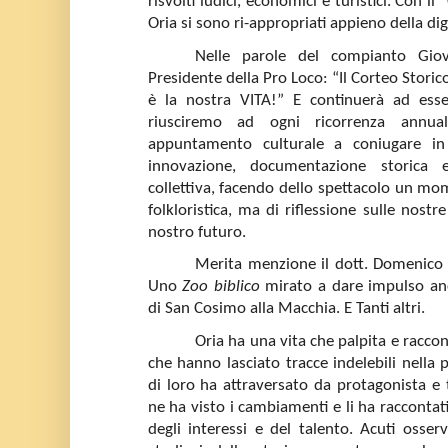
risvolti ludici, economici e turistici. Con il
Oria si sono ri-appropriati appieno della di
Nelle parole del compianto Giov
Presidente della Pro Loco: “Il Corteo Storico
è la nostra VITA!” E continuerà ad esse
riusciremo ad ogni ricorrenza annua
appuntamento culturale a coniugare in
innovazione, documentazione storica e
collettiva, facendo dello spettacolo un m
folkloristica, ma di riflessione sulle nostr
nostro futuro.
Merita menzione il dott. Domenico D
Uno
Zoo biblico
mirato a dare impulso an
di San Cosimo alla Macchia. E Tanti altri.
Oria ha una vita che palpita e raccont
che hanno lasciato tracce indelebili nella
di loro ha attraversato da protagonista e
ne ha visto i cambiamenti e li ha racconta
degli interessi e del talento. Acuti osserv