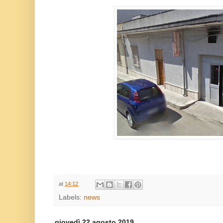
at
14:12
Labels:
news
giovedì 22 agosto 2019