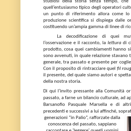
studiosi della storia senza tempo, che
quell’entusiasmo tipico degli operatori cult
un punto di riferimento allora come lo
produzione scientifica si dispiega dalle o
costituendo un’ampia gamma di linee di rice
La decodificazione di quei mu
l’osservazione e il racconto, la
lettura
di c
prodotto, cosa quei cambiamenti hanno sig
sono avvenuti, in quale relazione stavano tr
generale, tra passato e presente per coglier
Con il proposito di rintracciare quel
fil rou
il presente, del quale siamo autori e spettat
della nostra storia.
Di qui l’invito pressante alla Comunità or
passato, a farne un bilancio culturale, ad 
Barsanofio Pasquale Marsella e di altri
precedenti e successivi a lui affinché, sopra
generazioni “in Palio”, rafforzate dalla
conoscenza del passato, sappiano
raccontare e ‘leggere’ quegli uomini