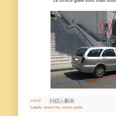
Le strisce gialle sono state sosti
at
00:00
Labels:
strisce blu
,
strisce gialle