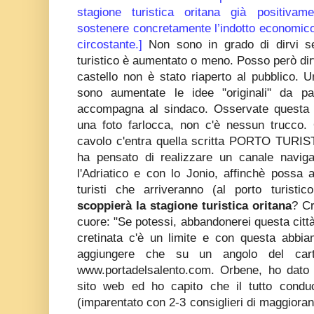
stagione turistica oritana già positivam
sostenere concretamente l’indotto economico ci
circostante.]
Non sono in grado di dirvi se
turistico è aumentato o meno. Posso però dir
castello non è stato riaperto al pubblico. 
sono aumentate le idee "originali" da p
accompagna al sindaco. Osservate questa 
una foto farlocca, non c'è nessun trucco.
cavolo c'entra quella scritta PORTO TURIST
ha pensato di realizzare un canale navigab
l'Adriatico e con lo Jonio, affinchè possa ag
turisti che arriveranno (al porto turistic
scoppierà la stagione turistica oritana
? Cr
cuore: "Se potessi, abbandonerei questa città 
cretinata c'è un limite e con questa abbia
aggiungere che su un angolo del carte
www.portadelsalento.com. Orbene, ho dato 
sito web ed ho capito che il tutto condu
(imparentato con 2-3 consiglieri di maggiora