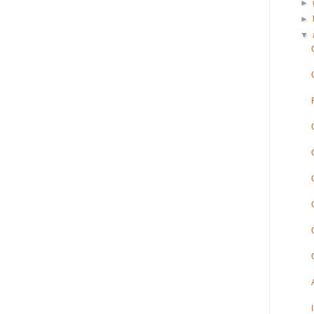
►
►
▼