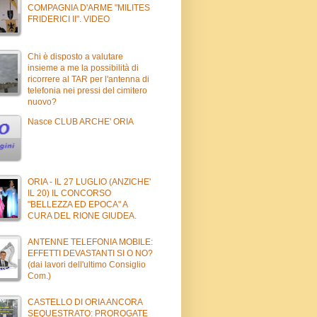
COMPAGNIA D'ARME "MILITES
FRIDERICI II". VIDEO
Chi è disposto a valutare
insieme a me la possibilità di
ricorrere al TAR per l'antenna di
telefonia nei pressi del cimitero
nuovo?
Nasce CLUB ARCHE' ORIA
ORIA - IL 27 LUGLIO (ANZICHE'
IL 20) IL CONCORSO
"BELLEZZA ED EPOCA" A
CURA DEL RIONE GIUDEA.
ANTENNE TELEFONIA MOBILE:
EFFETTI DEVASTANTI SI O NO?
(dai lavori dell'ultimo Consiglio
Com.)
CASTELLO DI ORIA ANCORA
SEQUESTRATO: PROROGATE