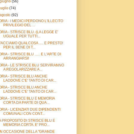
giugno
(56)
luglio
(74)
agosto
(92)
ORIA - I MEDICI PERDONO L'ILLECITO
PRIVILEGIO DEL ...
ORIA - STRISCE BLU. (LA LEGGE E'
UGUALE PER TUTTI...
FACCIAMO QUALCOSA ..... E PRESTO!
PER IL BENE DI T...
ORIA - STRISCE BLU ...... E L'ARTE DI
ARRANGIARSI!
ORIA - LE STRISCE BLU SERVIRANNO
A REGOLARIZZARE A...
ORIA - STRISCE BLU ANCHE
LADDOVE C'E' TANTO DI CAR...
ORIA - STRISCE BLU ANCHE
LADDOVE C'E' TANTO DI CAR...
ORIA - STRISCE BLU E MEMORIA
CORTA DA PARTE DI QUA...
ORIA - LICENZIATI DUE DIPENDENTI
COMUNALI CON CONT...
A PROPOSITO DI STRISCE BLU E
MEMORIA CORTA. E' PRO...
IN OCCASIONE DELLA "GRANDE