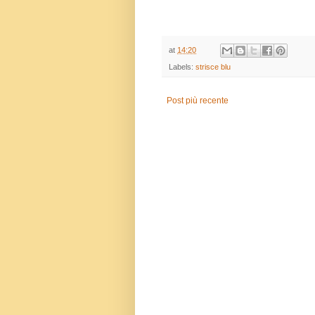
at
14:20
Labels:
strisce blu
Post più recente