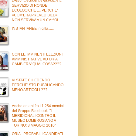
ORIA - LA GIUNTA REVOCA IL
SERVIZIO DI RONDE
ECOLOGICHE .... PERCHE'
=COM'ERA PREVEDIBILE=
NON SERVIVA A UN CA**O!
INSTANTANEE in città......
CON LE IMMINENTI ELEZIONI
AMMINISTRATIVE AD ORIA
CAMBIERA' QUALCOSA????
VI STATE CHIEDENDO
PERCHE' STO PUBBLICANDO
MENO ARTICOLI ???
Anche oritani fra i 1.254 membri
del Gruppo Facebook: "I
MERIDIONALI CONTRO IL
MUSEO LOMBROSIANO A
TORINO: 8 MAGGIO 2010"
ORIA - PROBABILI CANDIDATI