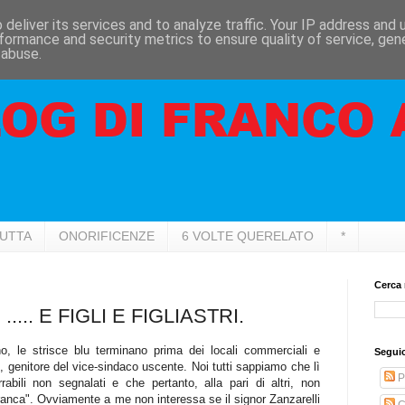
deliver its services and to analyze traffic. Your IP address and
formance and security metrics to ensure quality of service, ge
 abuse.
RUTTA
ONORIFICENZE
6 VOLTE QUERELATO
*
Cerca 
.... E FIGLI E FIGLIASTRI.
o, le strisce blu terminano prima dei locali commerciali e
Seguic
li, genitore del vice-sindaco uscente. Noi tutti sappiamo che lì
P
abili non segnalati e che pertanto, alla pari di altri, non
anca". Ovviamente a me non interessa se il signor Zanzarelli
C