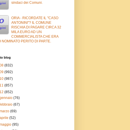
sindaci dei Comuni.
ORIA - RICORDATE IL "CASO
ANTONINI"? IL COMUNE
RISCHIA DI PAGARE CIRCA 32
MILA EURO AD UN
COMMERCIALISTA CHE ERA
 NOMINATO PERITO DI PARTE.
io blog
08
(832)
09
(992)
10
(987)
11
(857)
12
(852)
gennaio
(76)
febbraio
(67)
marzo
(69)
aprile
(52)
maggio
(95)