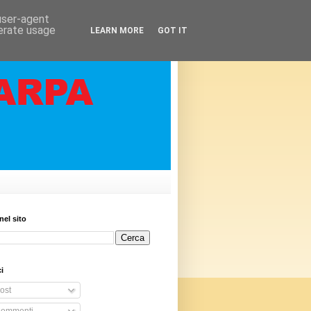
 user-agent
nerate usage
LEARN MORE
GOT IT
nel sito
i
ost
ommenti