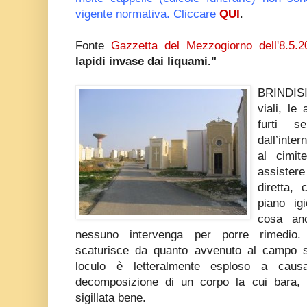
vigente normativa. Cliccare
QUI
.
Fonte
Gazzetta del Mezzogiorno dell'8.5.2
lapidi invase dai liquami."
BRINDISI 
viali, le
furti s
dall’inter
al cimit
assister
diretta, 
piano igi
cosa an
nessuno intervenga per porre rimedio.
scaturisce da quanto avvenuto al campo 
loculo è letteralmente esploso a caus
decomposizione di un corpo la cui bara, 
sigillata bene.