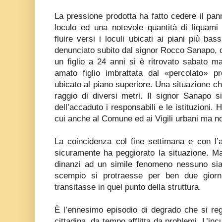
La pressione prodotta ha fatto cedere il pa
loculo ed una notevole quantità di liquami
fluire versi i loculi ubicati ai piani più ba
denunciato subito dal signor Rocco Sanapo, ch
un figlio a 24 anni si è ritrovato sabato ma
amato figlio imbrattata dal «percolato» pr
ubicato al piano superiore. Una situazione che
raggio di diversi metri. Il signor Sanapo s
dell’accaduto i responsabili e le istituzioni. H
cui anche al Comune ed ai Vigili urbani ma no
La coincidenza col fine settimana e con l’ap
sicuramente ha peggiorato la situazione.
dinanzi ad un simile fenomeno nessuno sia 
scempio si protraesse per ben due giorni
transitasse in quel punto della struttura.
È l’ennesimo episodio di degrado che si regis
cittadina, da tempo afflitta da problemi. L’in