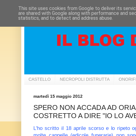
This site uses cookies from Google to deliver its servi
are shared with Google along with performance and secu
statistics, and to detect and address abuse.
CASTELLO
NECROPOLI DISTRUTTA
ONORIF
martedì 15 maggio 2012
SPERO NON ACCADA AD ORIA 
COSTRETTO A DIRE "IO LO AV
L'ho scritto il 18 aprile scorso e lo ripeto 
molte cappelle (edicole funerarie) non son