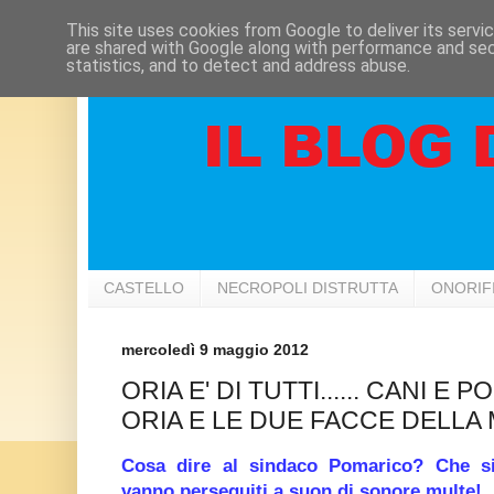
This site uses cookies from Google to deliver its servi
are shared with Google along with performance and secu
statistics, and to detect and address abuse.
CASTELLO
NECROPOLI DISTRUTTA
ONORIF
mercoledì 9 maggio 2012
ORIA E' DI TUTTI...... CANI E P
ORIA E LE DUE FACCE DELLA
Cosa dire al sindaco Pomarico? Che sicu
vanno perseguiti a suon di sonore multe!