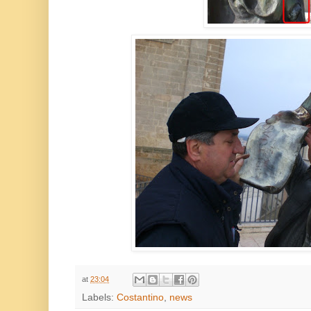
at
23:04
Labels:
Costantino
,
news