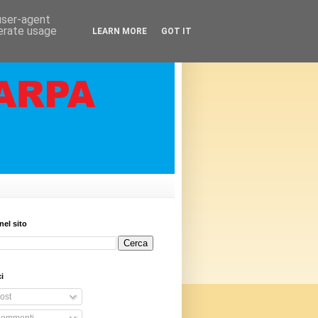
 user-agent
nerate usage
LEARN MORE
GOT IT
nel sito
i
ost
ommenti