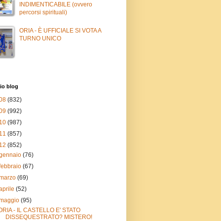
INDIMENTICABILE (ovvero
percorsi spirituali)
ORIA - È UFFICIALE SI VOTA A
TURNO UNICO
io blog
08
(832)
09
(992)
10
(987)
11
(857)
12
(852)
gennaio
(76)
febbraio
(67)
marzo
(69)
aprile
(52)
maggio
(95)
ORIA - IL CASTELLO E' STATO
DISSEQUESTRATO? MISTERO!