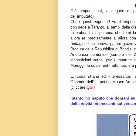
Già proprio così, a seguito di pr
dell'imputato).
Chi è questo signore? Era il respons
con sede a Taranto, ai tempi della di
In pratica fu la persona che fornì l
allora (e precisamente all'allora c
l'indagine che poteva partire grazie
Procura della Repubblica di Brindisi 
Andreassi comunicò (sempre nel 20
disposizioni verbali (sic!) impartite
Maruggi, la quale, nel frattempo, er
E, cosa strana ed interessante, la
Onorario dell'istituendo Museo Arch
(cliccare
QUI
)
Intanto ho saputo che domani su
delle novità interessanti sul versa