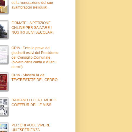
della venerazione del suo
avambraccio (reliquia).
FIRMATE LA PETIZIONE
ONLINE PER SALVARE I
NOSTRI ULIVI SECOLARI.
ORIA - Ecco le prove dei
giochetti estivi del Presidente
del Consiglio Comunale.
(ovvero carta canta e villanu
dormi!)
ORIA - Stasera al via
TEATRESTATE DEL CEDRO.
DAMIANO FELLA IL MITICO
COIFFEUR DELLE MISS
PER CHI VUOL VIVERE
UN'ESPERIENZA