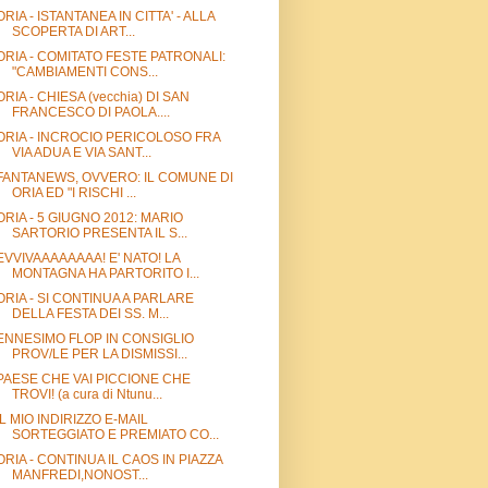
ORIA - ISTANTANEA IN CITTA' - ALLA
SCOPERTA DI ART...
ORIA - COMITATO FESTE PATRONALI:
"CAMBIAMENTI CONS...
ORIA - CHIESA (vecchia) DI SAN
FRANCESCO DI PAOLA....
ORIA - INCROCIO PERICOLOSO FRA
VIA ADUA E VIA SANT...
FANTANEWS, OVVERO: IL COMUNE DI
ORIA ED "I RISCHI ...
ORIA - 5 GIUGNO 2012: MARIO
SARTORIO PRESENTA IL S...
EVVIVAAAAAAAA! E' NATO! LA
MONTAGNA HA PARTORITO I...
ORIA - SI CONTINUA A PARLARE
DELLA FESTA DEI SS. M...
ENNESIMO FLOP IN CONSIGLIO
PROV/LE PER LA DISMISSI...
PAESE CHE VAI PICCIONE CHE
TROVI! (a cura di Ntunu...
IL MIO INDIRIZZO E-MAIL
SORTEGGIATO E PREMIATO CO...
ORIA - CONTINUA IL CAOS IN PIAZZA
MANFREDI,NONOST...