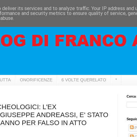
deliver its services and to analyze traffic. Your IP address and
formance and security metrics to ensure quality of service, ge
 abuse.
RUTTA
ONORIFICENZE
6 VOLTE QUERELATO
*
Cerca 
CHEOLOGICI: L'EX
GIUSEPPE ANDREASSI, E' STATO
Seguic
ANNO PER FALSO IN ATTO
P
C