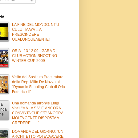
INA
LA FINE DEL MONDO: NT'U
CULU I MAYA ... A
PRESCINDERE
QUALUNQUEMENTE!
ORIA - 13.12.09 - GARA DI
CLUB ACTION SHOOTING
WINTER CUP 2009
Visita del Sostituto Procuratore
della Rep. Milto De Nozza al
“Dynamic Shooting Club di Oria
Federico II”
Una domanda all'on/le Luigi
Vitali "MA LA S.V. E' ANCORA
CONVINTA CHE C'E' ANCORA
MOLTA GENTE DISPOSTA A
CREDERE ......."
DOMANDA DEL GIORNO: "UN
ARCHITETTO POTEVA AVERE