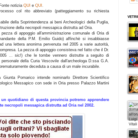
Fonte notizia
QUI
e
QUI
.
ocesso col rito abbreviato (patteggiamento su richiesta
VETR
abile della Soprintendenza ai beni Archeologici della Puglia,
struzione della necropoli messapica distrutta ad Oria.
a pezza di appoggio all'amministrazione comunale di Oria di
omandante della P.M. Emilio Guido) affinchè si insabbiasse
 ad una lettera anonima pervenuta nel 2005 a varie autorità,
compresa. La pezza di appoggio consisteva nel fatto che il Dr.
05 ... sic!) che le tombe vennero distrutte a seguito di
 a personale della Curia Vescovile dall'archeologa D.ssa G.A.
a prematuramente deceduta a causa di un male incurabile.
 Giunta Pomarico intende nominarlo Direttore Scientifico
eologico Messapico con sede in Oria presso Palazzo Martini
 un quotidiano di questa provincia potremo apprendere
nte necropoli messapica distrutta ad Oria nel 2002.