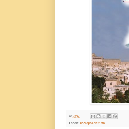
at
23:43
Labels:
necropoli distrutta