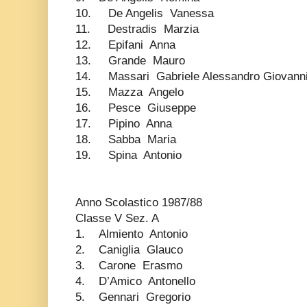
10. De Angelis Vanessa
11. Destradis Marzia
12. Epifani Anna
13. Grande Mauro
14. Massari Gabriele Alessandro Giovann
15. Mazza Angelo
16. Pesce Giuseppe
17. Pipino Anna
18. Sabba Maria
19. Spina Antonio
Anno Scolastico 1987/88
Classe V Sez. A
1. Almiento Antonio
2. Caniglia Glauco
3. Carone Erasmo
4. D’Amico Antonello
5. Gennari Gregorio