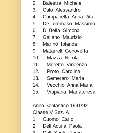
2. Balestra Michele
3. Calò Alessandro
4. Campanella Anna Rita
5. De Tommaso Massimo
6. Di Bella Simona
7. Galiano Maurizio
8. Marinò Iolanda
9. Matarrelli Genoveffa
10. Mazza Nicola
11. Moretto Vincenzo
12. Proto Carolina
13. Semeraro Maria
14. Vecchio Anna Maria
15. Viapiana Mariateresa
Anno Scolastico 1991/92
Classe V Sez. A
1. Cuomo Carlo
2. Dell’Aquila Paola
3. Delli Santi Flavio