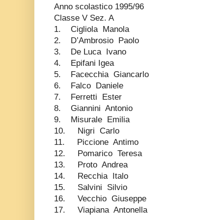
Anno scolastico 1995/96
Classe V Sez. A
1. Cigliola Manola
2. D’Ambrosio Paolo
3. De Luca Ivano
4. Epifani Igea
5. Facecchia Giancarlo
6. Falco Daniele
7. Ferretti Ester
8. Giannini Antonio
9. Misurale Emilia
10. Nigri Carlo
11. Piccione Antimo
12. Pomarico Teresa
13. Proto Andrea
14. Recchia Italo
15. Salvini Silvio
16. Vecchio Giuseppe
17. Viapiana Antonella