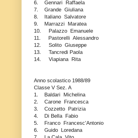
6. Gennari Raffaela
7. Grande Giuliana
8. Italiano Salvatore
9. Marrazzi Maratea
10. Palazzo Emanuele
11. Pastorelli Alessandro
12. Solito Giuseppe
13. Tancredi Paola
14. Viapiana Rita
Anno scolastico 1988/89
Classe V Sez. A
1. Baldari Michelina
2. Carone Francesca
3. Cozzetto Patrizia
4. Di Bella Fabio
5. Franco Francesc’Antonio
6. Guido Loredana
7. La Cala Vito