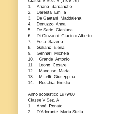
Classe V Sez. B (1978-79)
1. Ariano Barsanofio
2. Daresta Emilia
3. De Gaetani Maddalena
4. Denuzzo Anna
5. De Sario Gianluca
6. Di Giovanni Giacinto Alberto
7. Fella Saverio
8. Galiano Elena
9. Gennari Michela
10. Grande Antonio
11. Leone Cesare
12. Mancuso Maria
13. Micelli Giuseppina
14. Recchia Emidio
Anno scolastico 1979/80
Classe V Sez. A
1. Anné Renato
2. D’Adorante Maria Stella