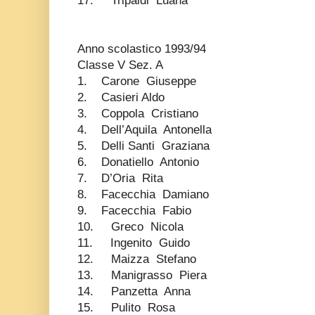
17. Tripaldi Luana
Anno scolastico 1993/94
Classe V Sez. A
1. Carone Giuseppe
2. Casieri Aldo
3. Coppola Cristiano
4. Dell’Aquila Antonella
5. Delli Santi Graziana
6. Donatiello Antonio
7. D’Oria Rita
8. Facecchia Damiano
9. Facecchia Fabio
10. Greco Nicola
11. Ingenito Guido
12. Maizza Stefano
13. Manigrasso Piera
14. Panzetta Anna
15. Pulito Rosa