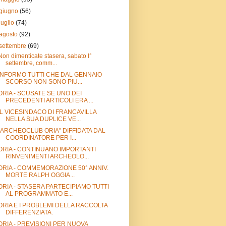
giugno
(56)
luglio
(74)
agosto
(92)
settembre
(69)
Non dimenticate stasera, sabato I°
settembre, comm...
INFORMO TUTTI CHE DAL GENNAIO
SCORSO NON SONO PIU...
ORIA - SCUSATE SE UNO DEI
PRECEDENTI ARTICOLI ERA ...
IL VICESINDACO DI FRANCAVILLA
NELLA SUA DUPLICE VE...
"ARCHEOCLUB ORIA" DIFFIDATA DAL
COORDINATORE PER I...
ORIA - CONTINUANO IMPORTANTI
RINVENIMENTI ARCHEOLO...
ORIA - COMMEMORAZIONE 50° ANNIV.
MORTE RALPH OGGIA...
ORIA - STASERA PARTECIPIAMO TUTTI
AL PROGRAMMATO E...
ORIA E I PROBLEMI DELLA RACCOLTA
DIFFERENZIATA.
ORIA - PREVISIONI PER NUOVA