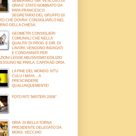
SEMERARO, GIA' VESCOVO DI
ORIA E' STATO NOMINATO DA
PAPA FRANCESCO
SEGRETARIO DEL GRUPPO DI
RO CHE DOVRA' CONSIGLIARLO NEL
RNO DELLA CHIESA.
GEOMETRI CONSIGLIERI
COMUNALI CHE NELLA
QUALITA' DI PROG. E DIR. DI
LAVORI, VENGONO INDAGATI
E CONDANNATI PER
ZIONI LEGGE ABUSIVISMO EDILIZIO
E NESSUNO NE PARLA. CAPITA AD ORIA.
LA FINE DEL MONDO: NT'U
CULU I MAYA ... A
PRESCINDERE
QUALUNQUEMENTE!
FOTO RITI "MISTERI 2008"
ORIA: DI BELLA TORNA
PRESIDENTE DELEGATO DA
MONS. VECCHIO