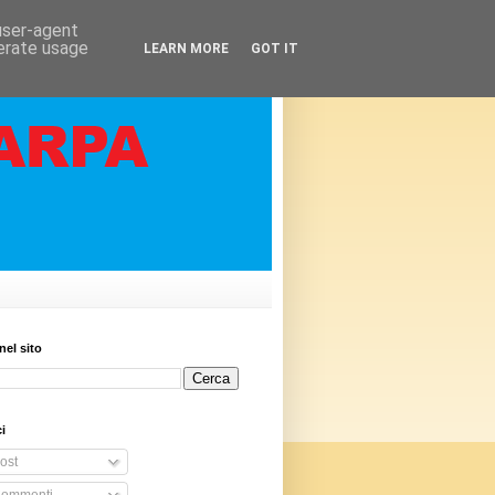
 user-agent
nerate usage
LEARN MORE
GOT IT
nel sito
i
ost
ommenti