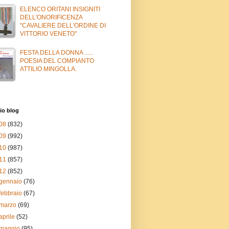
ELENCO ORITANI INSIGNITI
DELL'ONORIFICENZA
"CAVALIERE DELL'ORDINE DI
VITTORIO VENETO"
FESTA DELLA DONNA ......
POESIA DEL COMPIANTO
ATTILIO MINGOLLA.
io blog
08
(832)
09
(992)
10
(987)
11
(857)
12
(852)
gennaio
(76)
febbraio
(67)
marzo
(69)
aprile
(52)
maggio
(95)