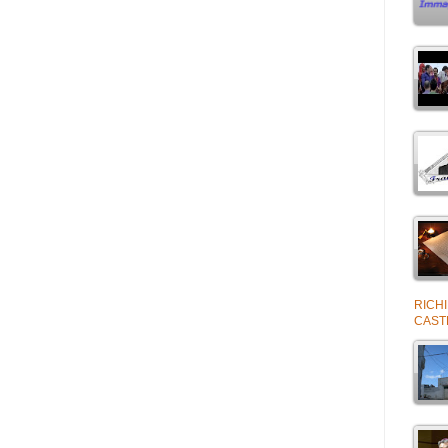
RICH
CAST