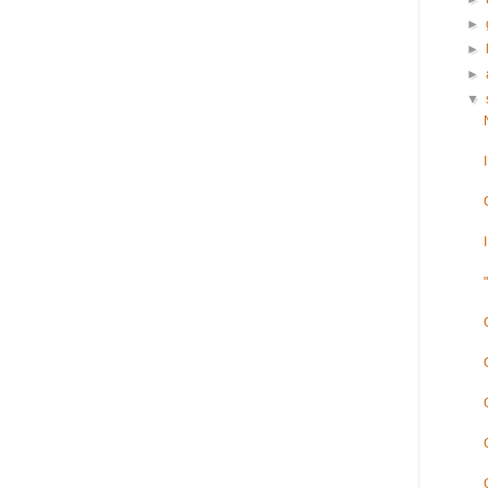
►
►
►
▼