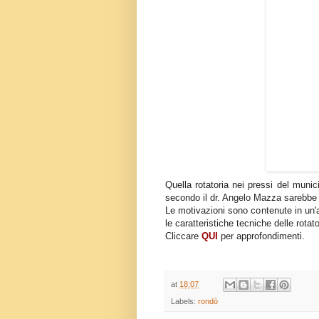
Quella rotatoria nei pressi del munic
secondo il dr. Angelo Mazza sarebbe i
Le motivazioni sono contenute in un'a
le caratteristiche tecniche delle rotat
Cliccare
QUI
per approfondimenti.
at
18:07
Labels:
rondò