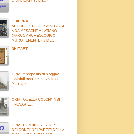
all'arte sacra. (VIDEO)
ODIERNA
ARCHEO_CICLO_PASSEGGIAT
A DA MESAGNE A LATIANO
(PARCO ARCHEOLOGICO
MURO TENENTE). VIDEO.
SHIT ART
ORIA - A proposito di pioggia:
avvistati rospi nel piazzale del
Municipio!
ORIA - QUELLA COLONNA SI
TROVA A.......
ORIA - CONTINUA LA "RESA
DEI CONTI" NEI PARTITI DELLA