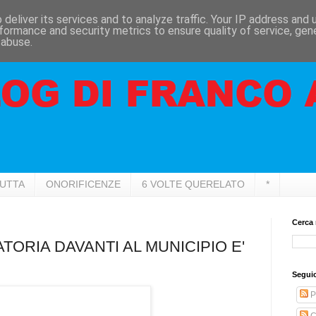
deliver its services and to analyze traffic. Your IP address and
formance and security metrics to ensure quality of service, ge
 abuse.
RUTTA
ONORIFICENZE
6 VOLTE QUERELATO
*
Cerca 
TORIA DAVANTI AL MUNICIPIO E'
Seguic
P
C