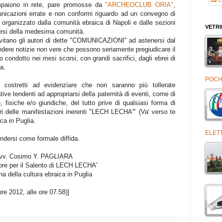
paiono in rete, pare promosse da
"ARCHEOCLUB ORIA"
,
nicazioni errate e non conformi riguardo ad un convegno di
i organizzato dalla comunità ebraica di Napoli e dalle sezioni
VETR
iesi della medesima comunità.
nvitano gli autori di dette "COMUNICAZIONI" ad astenersi dal
ondere notizie non vere che possono seriamente pregiudicare il
o condotto nei mesi scorsi, con grandi sacrifici, dagli ebrei di
a.
POCHI
 costretti ad evidenziare che non saranno più tollerate
ative tendenti ad appropriarsi della paternità di eventi, come di
 fisiche e/o giuridiche, del tutto prive di qualsiasi forma di
ori delle manifestazioni inerenti "LECH LECHA'" (Va' verso te
ca in Puglia.
ELET
dersi come formale diffida.
vv. Cosimo Y. PAGLIARA
ore per il Salento di LECH LECHA'
a della cultura ebraica in Puglia
bre 2012, alle ore 07.58)]