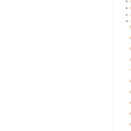
►
►
►
▼