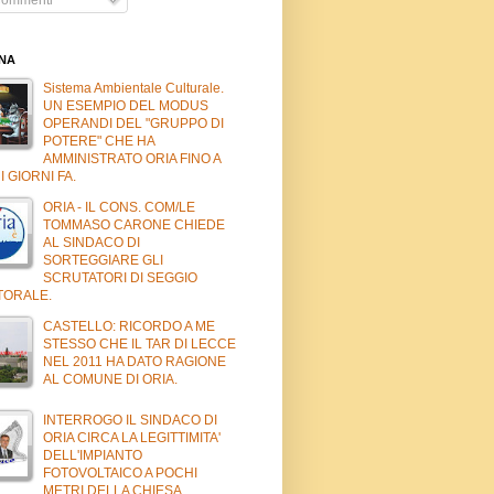
INA
Sistema Ambientale Culturale.
UN ESEMPIO DEL MODUS
OPERANDI DEL "GRUPPO DI
POTERE" CHE HA
AMMINISTRATO ORIA FINO A
 GIORNI FA.
ORIA - IL CONS. COM/LE
TOMMASO CARONE CHIEDE
AL SINDACO DI
SORTEGGIARE GLI
SCRUTATORI DI SEGGIO
TORALE.
CASTELLO: RICORDO A ME
STESSO CHE IL TAR DI LECCE
NEL 2011 HA DATO RAGIONE
AL COMUNE DI ORIA.
INTERROGO IL SINDACO DI
ORIA CIRCA LA LEGITTIMITA'
DELL'IMPIANTO
FOTOVOLTAICO A POCHI
METRI DELLA CHIESA