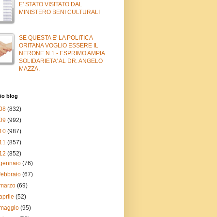
E' STATO VISITATO DAL
MINISTERO BENI CULTURALI
SE QUESTA E' LA POLITICA
ORITANA VOGLIO ESSERE IL
NERONE N.1 - ESPRIMO AMPIA
SOLIDARIETA' AL DR. ANGELO
MAZZA.
io blog
08
(832)
09
(992)
10
(987)
11
(857)
12
(852)
gennaio
(76)
febbraio
(67)
marzo
(69)
aprile
(52)
maggio
(95)