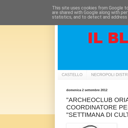
This site uses cookies from Google to 
are shared with Google along with per
statistics, and to detect and address
CASTELLO
NECROPOLI DIST
domenica 2 settembre 2012
"ARCHEOCLUB ORIA"
COORDINATORE PER
"SETTIMANA DI CUL