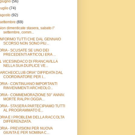
giugno
(56)
luglio
(74)
agosto
(92)
settembre
(69)
Non dimenticate stasera, sabato I°
settembre, comm...
INFORMO TUTTI CHE DAL GENNAIO
SCORSO NON SONO PIU...
ORIA - SCUSATE SE UNO DEI
PRECEDENTI ARTICOLI ERA ...
IL VICESINDACO DI FRANCAVILLA
NELLA SUA DUPLICE VE...
"ARCHEOCLUB ORIA" DIFFIDATA DAL
COORDINATORE PER I...
ORIA - CONTINUANO IMPORTANTI
RINVENIMENTI ARCHEOLO...
ORIA - COMMEMORAZIONE 50° ANNIV.
MORTE RALPH OGGIA...
ORIA - STASERA PARTECIPIAMO TUTTI
AL PROGRAMMATO E...
ORIA E I PROBLEMI DELLA RACCOLTA
DIFFERENZIATA.
ORIA - PREVISIONI PER NUOVA
GIUNTA E PER NOMINA C...