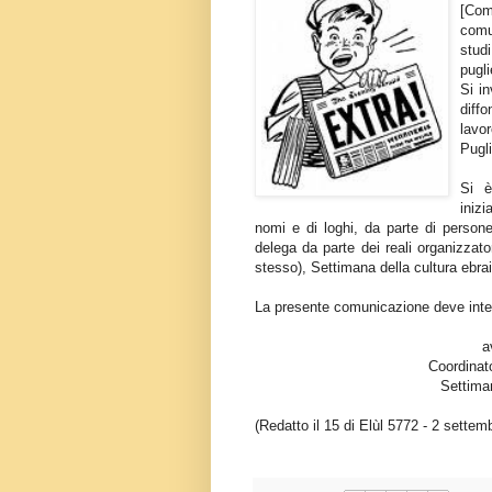
[Com
comu
stud
pugl
Si i
diff
lavor
Pugli
Si è
inizi
nomi e di loghi, da parte di persone,
delega da parte dei reali organizzat
stesso), Settimana della cultura ebrai
La presente comunicazione deve inten
a
Coordinat
Settiman
(Redatto il 15 di Elùl 5772 - 2 settem