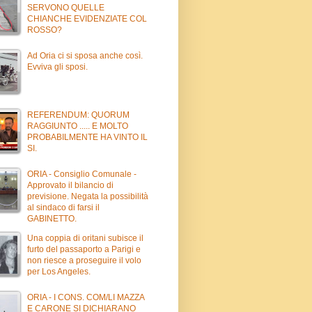
SERVONO QUELLE
CHIANCHE EVIDENZIATE COL
ROSSO?
Ad Oria ci si sposa anche così.
Evviva gli sposi.
REFERENDUM: QUORUM
RAGGIUNTO ..... E MOLTO
PROBABILMENTE HA VINTO IL
SI.
ORIA - Consiglio Comunale -
Approvato il bilancio di
previsione. Negata la possibilità
al sindaco di farsi il
GABINETTO.
Una coppia di oritani subisce il
furto del passaporto a Parigi e
non riesce a proseguire il volo
per Los Angeles.
ORIA - I CONS. COM/LI MAZZA
E CARONE SI DICHIARANO