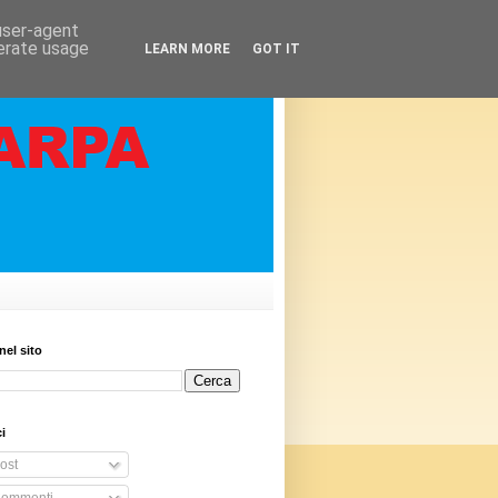
 user-agent
nerate usage
LEARN MORE
GOT IT
nel sito
i
ost
ommenti