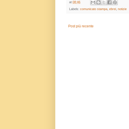
at
08:46
Labels:
comunicato stampa
,
ebrei
,
notizie
Post più recente