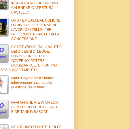
INSODDISFATTI DEL NUOVO
CALENDARIO APERTURA
CASTELLO
ORIA - EMESSA DAL COMUNE
ORDINANZA SOSPENSIONE
LAVORI CASTELLO, PER
DIFFORMITA' RISPETTO ALLA
CONCESSIONE.
COSTITUZIONE ITALIANA, ITER
DEI DISEGNI DI LEGGE,
FORMAZIONE DI UN
GOVERNO, POTERE
GIUDIZIARIO, ETC. - UN MIO
STO SUGGERIMENTO.
Mario Pagano ed il Sindaco
intervengono ancora sulla
questione "asilo nido"
NAVI AFFONDATE IN GRECIA
CON PRIGIONIERI ITALIANI (.....
E ORITANI) IMBARCATI.
NOVITA' IMPORTANTE: IL BLOG