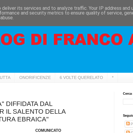
deliver its services and to analyze traffic. Your IP address and
formance and security metrics to ensure quality of service, ge
 abuse.
RUTTA
ONORIFICENZE
6 VOLTE QUERELATO
*
Cerca 
 DIFFIDATA DAL
 IL SALENTO DELLA
Seguic
TURA EBRAICA"
P
COMUNICATO
C