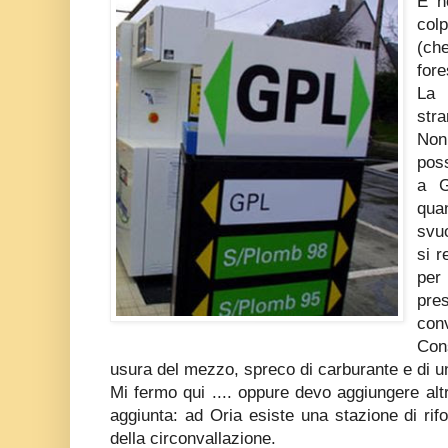
E n
col
(c
fore
La 
stra
Non 
pos
a G
qua
svu
si r
per
pre
con
Con
usura del mezzo, spreco di carburante e di un
Mi fermo qui .... oppure devo aggiungere alt
aggiunta: ad Oria esiste una stazione di rif
della circonvallazione.