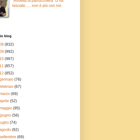
"Annetta la parrucchiera" ci ha
lasciato ..... non è più con noi.
io blog
08
(832)
09
(992)
10
(987)
11
(857)
12
(852)
gennaio
(76)
febbraio
(67)
marzo
(69)
aprile
(52)
maggio
(95)
giugno
(56)
luglio
(74)
agosto
(92)
settembre
(69)