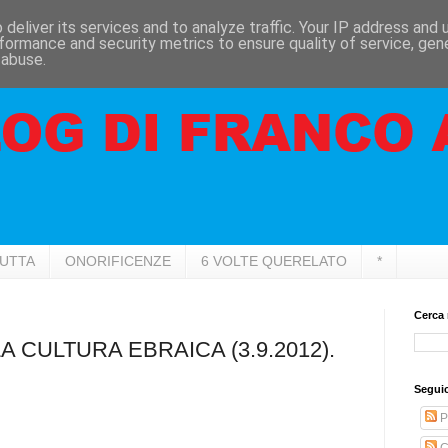
deliver its services and to analyze traffic. Your IP address and
formance and security metrics to ensure quality of service, ge
 abuse.
RUTTA
ONORIFICENZE
6 VOLTE QUERELATO
*
Cerca 
A CULTURA EBRAICA (3.9.2012).
Seguic
P
C