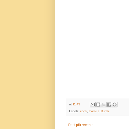
at
11:43
Labels:
ebrei
,
eventi culturali
Post più recente