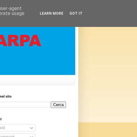
 user-agent
nerate usage
LEARN MORE
GOT IT
nel sito
i
ost
ommenti