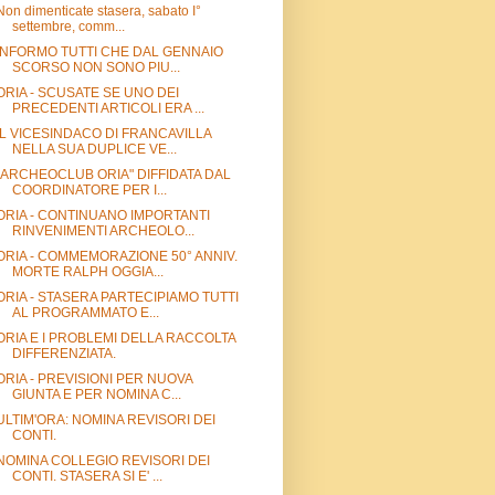
Non dimenticate stasera, sabato I°
settembre, comm...
INFORMO TUTTI CHE DAL GENNAIO
SCORSO NON SONO PIU...
ORIA - SCUSATE SE UNO DEI
PRECEDENTI ARTICOLI ERA ...
IL VICESINDACO DI FRANCAVILLA
NELLA SUA DUPLICE VE...
"ARCHEOCLUB ORIA" DIFFIDATA DAL
COORDINATORE PER I...
ORIA - CONTINUANO IMPORTANTI
RINVENIMENTI ARCHEOLO...
ORIA - COMMEMORAZIONE 50° ANNIV.
MORTE RALPH OGGIA...
ORIA - STASERA PARTECIPIAMO TUTTI
AL PROGRAMMATO E...
ORIA E I PROBLEMI DELLA RACCOLTA
DIFFERENZIATA.
ORIA - PREVISIONI PER NUOVA
GIUNTA E PER NOMINA C...
ULTIM'ORA: NOMINA REVISORI DEI
CONTI.
NOMINA COLLEGIO REVISORI DEI
CONTI. STASERA SI E' ...