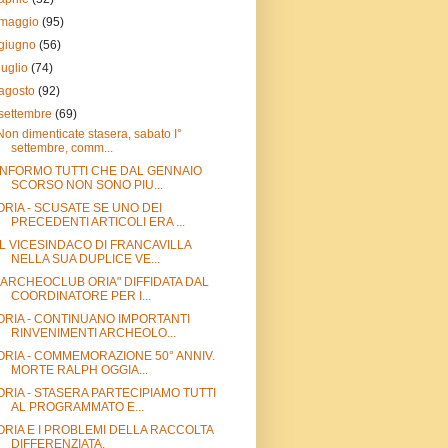
maggio
(95)
giugno
(56)
luglio
(74)
agosto
(92)
settembre
(69)
Non dimenticate stasera, sabato I°
settembre, comm...
INFORMO TUTTI CHE DAL GENNAIO
SCORSO NON SONO PIU...
ORIA - SCUSATE SE UNO DEI
PRECEDENTI ARTICOLI ERA ...
IL VICESINDACO DI FRANCAVILLA
NELLA SUA DUPLICE VE...
"ARCHEOCLUB ORIA" DIFFIDATA DAL
COORDINATORE PER I...
ORIA - CONTINUANO IMPORTANTI
RINVENIMENTI ARCHEOLO...
ORIA - COMMEMORAZIONE 50° ANNIV.
MORTE RALPH OGGIA...
ORIA - STASERA PARTECIPIAMO TUTTI
AL PROGRAMMATO E...
ORIA E I PROBLEMI DELLA RACCOLTA
DIFFERENZIATA.