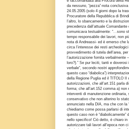
e raccomandata alla Procura della Rep
da nessuno, “pezza”-nota conclusiva 
24.05.2005 (solo 4 giorni dopo la tras
Procuratore della Repubblica di Brindi
l’altro, lo sbancamento e la distruzi
precedenza dall’attuale Comandante de
comunicava testualmente: “…sono state
tempo responsabile dei lavori, non più
nota di Andreassi- ed è emerso che la
circa l’interesse dei resti archeologici
provvedimento di tutela dell’area, per c
l’autorizzazione fornita verbalmente –
loro?).” Se pur leciti, tanti e doveros
verbale”, secondo nostri approfondimen
questo caso “diabolica”) interpretazi
della Regione Puglia ed il TITOLO II
autorizzazioni, che all’art.151 parla di
forma; che all’art.152 comma a) non ric
interventi di manutenzione ordinaria, 
conservativo che non alterino lo stato 
annunciato nella DIA, ma che con la “c
chiediamo come possa parlarsi di inter
questo caso non è “diabolicamente” da 
nello specifico! Ciò detto, è chiaro in
autorizzare tali lavori all’epoca non c