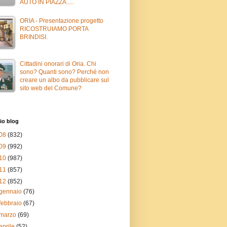
AUTO IN PIAZZA.....
ORIA - Presentazione progetto
RICOSTRUIAMO PORTA
BRINDISI.
Cittadini onorari di Oria. Chi
sono? Quanti sono? Perché non
creare un albo da pubblicare sul
sito web del Comune?
io blog
08
(832)
09
(992)
10
(987)
11
(857)
12
(852)
gennaio
(76)
febbraio
(67)
marzo
(69)
aprile
(52)