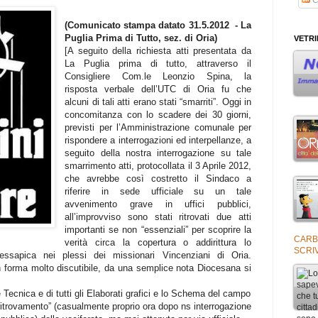
(Comunicato stampa datato 31.5.2012 - La
Puglia Prima di Tutto, sez. di Oria)
VETR
[A seguito della richiesta atti presentata da
La Puglia prima di tutto, attraverso il
Consigliere Com.le Leonzio Spina, la
risposta verbale dell’UTC di Oria fu che
alcuni di tali atti erano stati “smarriti”. Oggi in
concomitanza con lo scadere dei 30 giorni,
previsti per l’Amministrazione comunale per
rispondere a interrogazioni ed interpellanze, a
seguito della nostra interrogazione su tale
smarrimento atti, protocollata il 3 Aprile 2012,
che avrebbe così costretto il Sindaco a
riferire in sede ufficiale su un tale
avvenimento grave in uffici pubblici,
all’improvviso sono stati ritrovati due atti
importanti se non “essenziali” per scoprire la
CARB
verità circa la copertura o addirittura lo
SCRIV
essapica nei plessi dei missionari Vincenziani di Oria.
in forma molto discutibile, da una semplice nota Diocesana si
e Tecnica e di tutti gli Elaborati grafici e lo Schema del campo
 “ritrovamento” (casualmente proprio ora dopo ns interrogazione