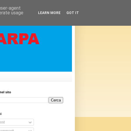
 user-agent
nerate usage
LEARN MORE
GOT IT
nel sito
i
ost
ommenti