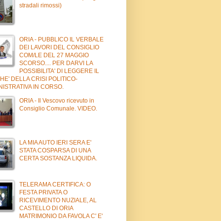
stradali rimossi)
ORIA - PUBBLICO IL VERBALE
DEI LAVORI DEL CONSIGLIO
COM/LE DEL 27 MAGGIO
SCORSO.... PER DARVI LA
POSSIBILITA' DI LEGGERE IL
E' DELLA CRISI POLITICO-
ISTRATIVA IN CORSO.
ORIA - Il Vescovo ricevuto in
Consiglio Comunale. VIDEO.
LA MIA AUTO IERI SERA E'
STATA COSPARSA DI UNA
CERTA SOSTANZA LIQUIDA.
TELERAMA CERTIFICA: O
FESTA PRIVATA O
RICEVIMENTO NUZIALE, AL
CASTELLO DI ORIA
MATRIMONIO DA FAVOLA C' E'