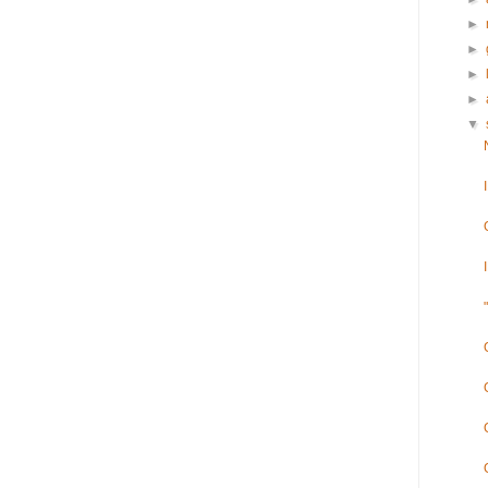
►
►
►
►
▼