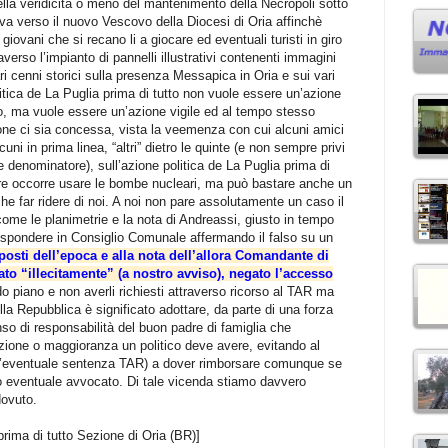
 della veridicità o meno del mantenimento della Necropoli sotto
iva verso il nuovo Vescovo della Diocesi di Oria affinchè
iovani che si recano li a giocare ed eventuali turisti in giro
raverso l’impianto di pannelli illustrativi contenenti immagini
ari cenni storici sulla presenza Messapica in Oria e sui vari
politica de La Puglia prima di tutto non vuole essere un’azione
o, ma vuole essere un’azione vigile ed al tempo stesso
ne ci sia concessa, vista la veemenza con cui alcuni amici
ni in prima linea, “altri” dietro le quinte (e non sempre privi
 denominatore), sull’azione politica de La Puglia prima di
rre occorre usare le bombe nucleari, ma può bastare anche un
 che far ridere di noi. A noi non pare assolutamente un caso il
 come le planimetrie e la nota di Andreassi, giusto in tempo
rispondere in Consiglio Comunale affermando il falso su un
posti dell’epoca e alla nota dell’allora Comandante di
tato “illecitamente” (a nostro avviso), negato l’accesso
 piano e non averli richiesti attraverso ricorso al TAR ma
ella Repubblica è significato adottare, da parte di una forza
nso di responsabilità del buon padre di famiglia che
zione o maggioranza un politico deve avere, evitando al
n’eventuale sentenza TAR) a dover rimborsare comunque se
tro eventuale avvocato. Di tale vicenda stiamo davvero
dovuto.
prima di tutto Sezione di Oria (BR)]