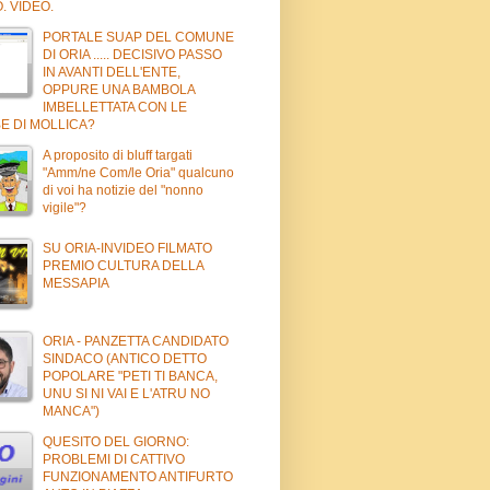
. VIDEO.
PORTALE SUAP DEL COMUNE
DI ORIA ..... DECISIVO PASSO
IN AVANTI DELL'ENTE,
OPPURE UNA BAMBOLA
IMBELLETTATA CON LE
E DI MOLLICA?
A proposito di bluff targati
"Amm/ne Com/le Oria" qualcuno
di voi ha notizie del "nonno
vigile"?
SU ORIA-INVIDEO FILMATO
PREMIO CULTURA DELLA
MESSAPIA
ORIA - PANZETTA CANDIDATO
SINDACO (ANTICO DETTO
POPOLARE "PETI TI BANCA,
UNU SI NI VAI E L'ATRU NO
MANCA")
QUESITO DEL GIORNO:
PROBLEMI DI CATTIVO
FUNZIONAMENTO ANTIFURTO