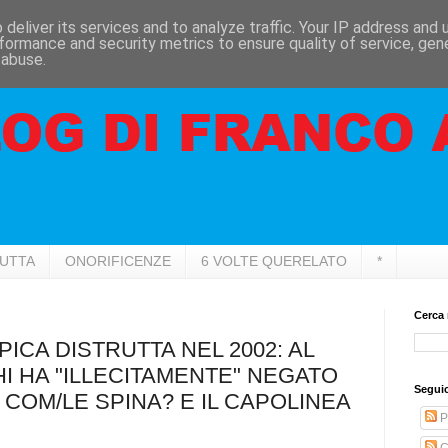
deliver its services and to analyze traffic. Your IP address and
formance and security metrics to ensure quality of service, ge
 abuse.
RUTTA
ONORIFICENZE
6 VOLTE QUERELATO
*
Cerca 
CA DISTRUTTA NEL 2002: AL
I HA "ILLECITAMENTE" NEGATO
Seguic
 COM/LE SPINA? E IL CAPOLINEA
P
C