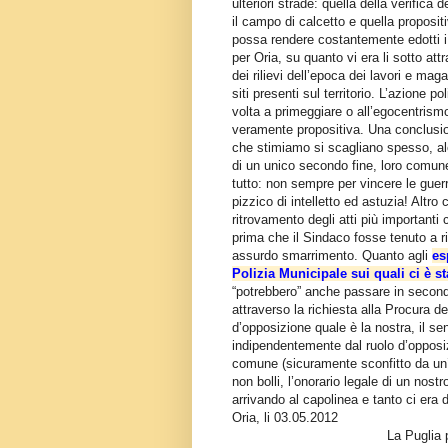
ulteriori strade: quella della verifica
il campo di calcetto e quella proposit
possa rendere costantemente edotti i g
per Oria, su quanto vi era li sotto att
dei rilievi dell’epoca dei lavori e mag
siti presenti sul territorio. L’azione 
volta a primeggiare o all’egocentrism
veramente propositiva. Una conclusio
che stimiamo si scagliano spesso, alcu
di un unico secondo fine, loro comune
tutto: non sempre per vincere le gue
pizzico di intelletto ed astuzia! Altro
ritrovamento degli atti più importanti
prima che il Sindaco fosse tenuto a 
assurdo smarrimento. Quanto agli
es
Polizia Municipale sui quali ci è s
“potrebbero” anche passare in secondo
attraverso la richiesta alla Procura d
d’opposizione quale è la nostra, il se
indipendentemente dal ruolo d’opposi
comune (sicuramente sconfitto da u
non bolli, l’onorario legale di un nos
arrivando al capolinea e tanto ci era 
Oria, li 03.05.2012
La Puglia 