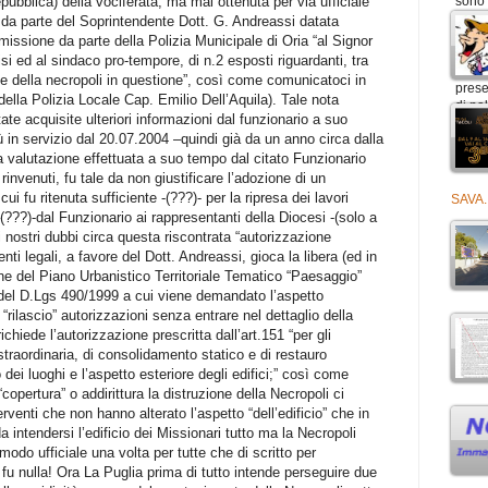
ubblica) della vociferata, ma mai ottenuta per via ufficiale
da parte del Soprintendente Dott. G. Andreassi datata
missione da parte della Polizia Municipale di Oria “al Signor
si ed al sindaco pro-tempore, di n.2 esposti riguardanti, tra
one della necropoli in questione”, così come comunicatoci in
lla Polizia Locale Cap. Emilio Dell’Aquila). Tale nota
 acquisite ulteriori informazioni dal funzionario a suo
 in servizio dal 20.07.2004 –quindi già da un anno circa dalla
 valutazione effettuata a suo tempo dal citato Funzionario
 rinvenuti, fu tale da non giustificare l’adozione di un
ui fu ritenuta sufficiente -(???)- per la ripresa dei lavori
SAVA.
(???)-dal Funzionario ai rappresentanti della Diocesi -(solo a
i i nostri dubbi circa questa riscontrata “autorizzazione
ti legali, a favore del Dott. Andreassi, gioca la libera (ed in
one del Piano Urbanistico Territoriale Tematico “Paesaggio”
 del D.Lgs 490/1999 a cui viene demandato l’aspetto
 “rilascio” autorizzazioni senza entrare nel dettaglio della
hiede l’autorizzazione prescritta dall’art.151 “per gli
straordinaria, di consolidamento statico e di restauro
dei luoghi e l’aspetto esteriore degli edifici;” così come
opertura” o addirittura la distruzione della Necropoli ci
venti che non hanno alterato l’aspetto “dell’edificio” che in
intendersi l’edificio dei Missionari tutto ma la Necropoli
 modo ufficiale una volta per tutte che di scritto per
i fu nulla! Ora La Puglia prima di tutto intende perseguire due