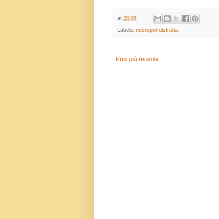
at
20:08
Labels:
necropoli distrutta
Post più recente