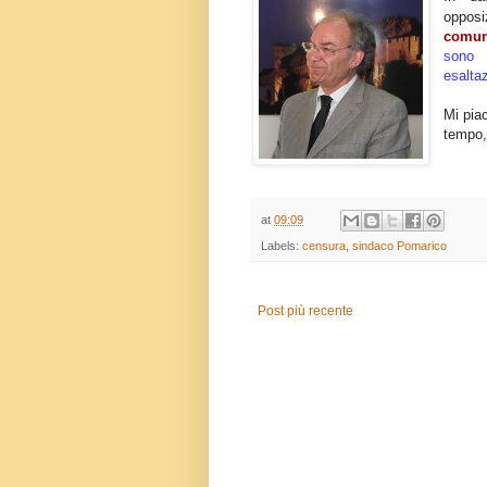
opposi
comun
sono 
esalta
Mi pia
tempo,
at
09:09
Labels:
censura
,
sindaco Pomarico
Post più recente