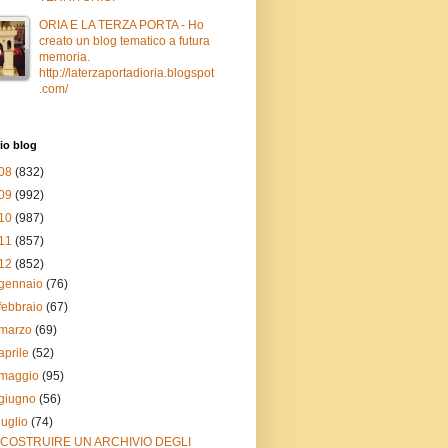
ORIA E LA TERZA PORTA - Ho
creato un blog tematico a futura
memoria.
http://laterzaportadioria.blogspot
.com/
io blog
08
(832)
09
(992)
10
(987)
11
(857)
12
(852)
gennaio
(76)
febbraio
(67)
marzo
(69)
aprile
(52)
maggio
(95)
giugno
(56)
luglio
(74)
"COSTRUIRE UN ARCHIVIO DEGLI