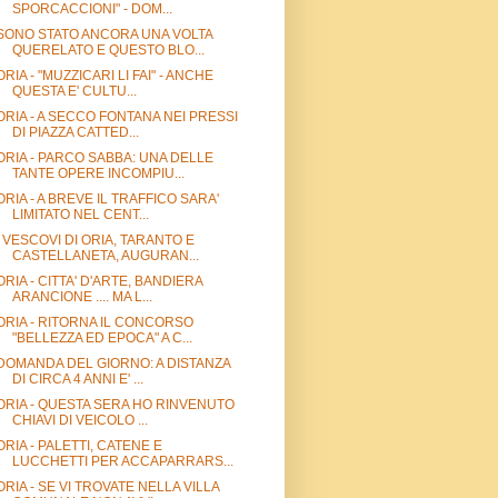
SPORCACCIONI" - DOM...
SONO STATO ANCORA UNA VOLTA
QUERELATO E QUESTO BLO...
ORIA - "MUZZICARI LI FAI" - ANCHE
QUESTA E' CULTU...
ORIA - A SECCO FONTANA NEI PRESSI
DI PIAZZA CATTED...
ORIA - PARCO SABBA: UNA DELLE
TANTE OPERE INCOMPIU...
ORIA - A BREVE IL TRAFFICO SARA'
LIMITATO NEL CENT...
I VESCOVI DI ORIA, TARANTO E
CASTELLANETA, AUGURAN...
ORIA - CITTA' D'ARTE, BANDIERA
ARANCIONE .... MA L...
ORIA - RITORNA IL CONCORSO
"BELLEZZA ED EPOCA" A C...
DOMANDA DEL GIORNO: A DISTANZA
DI CIRCA 4 ANNI E' ...
ORIA - QUESTA SERA HO RINVENUTO
CHIAVI DI VEICOLO ...
ORIA - PALETTI, CATENE E
LUCCHETTI PER ACCAPARRARS...
ORIA - SE VI TROVATE NELLA VILLA