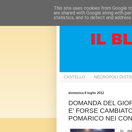
This site uses cookies from Google to 
are shared with Google along with per
statistics, and to detect and address
CASTELLO
NECROPOLI DIST
domenica 8 luglio 2012
DOMANDA DEL GIORN
E' FORSE CAMBIATO
POMARICO NEI CON
In da