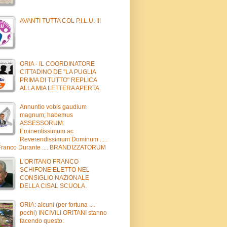
AVANTI TUTTA COL P.I.L.U. !!!
ORIA - IL COORDINATORE
CITTADINO DE "LA PUGLIA
PRIMA DI TUTTO" REPLICA
ALLA MIA LETTERA APERTA.
Annuntio vobis gaudium
magnum; habemus
ASSESSORUM:
Eminentissimum ac
Reverendissimum Dominum .....
Franco Durante .... BRANDIZZATORUM
L'ORITANO FRANCO
SCHIFONE ELETTO NEL
CONSIGLIO NAZIONALE
DELLA CISAL SCUOLA.
ORIA: alcuni (per fortuna ....
pochi) INCIVILI ORITANI stanno
facendo questo: