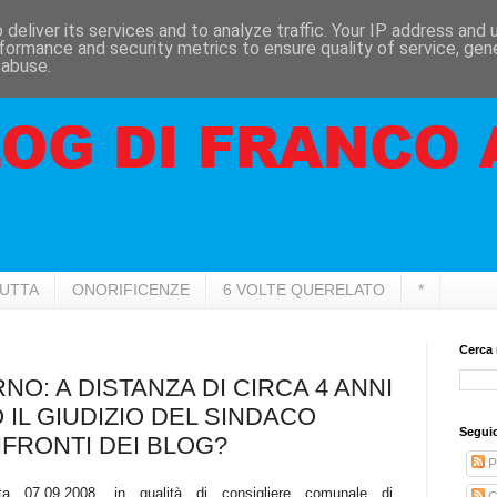
deliver its services and to analyze traffic. Your IP address and
formance and security metrics to ensure quality of service, ge
 abuse.
RUTTA
ONORIFICENZE
6 VOLTE QUERELATO
*
Cerca 
O: A DISTANZA DI CIRCA 4 ANNI
 IL GIUDIZIO DEL SINDACO
Seguic
FRONTI DEI BLOG?
P
ta 07.09.2008, in qualità di consigliere comunale di
C