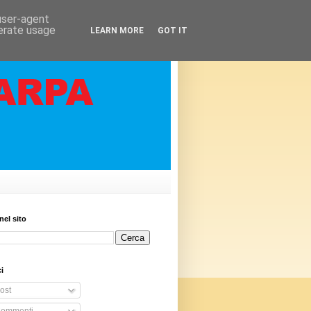
 user-agent
nerate usage
LEARN MORE
GOT IT
nel sito
i
ost
ommenti