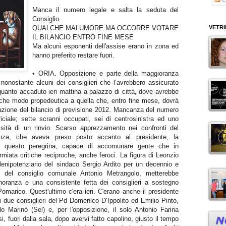
Manca il numero legale e salta la seduta del
Consiglio.
VETR
QUALCHE MALUMORE MA OCCORRE VOTARE
IL BILANCIO ENTRO FINE MESE
Ma alcuni esponenti dell'assise erano in zona ed
hanno preferito restare fuori.
• ORIA. Opposizione e parte della maggioranza
 nonostante alcuni dei consiglieri che l’avrebbero assicurato
quanto accaduto ieri mattina a palazzo di città, dove avrebbe
lche modo propedeutica a quella che, entro fine mese, dovrà
zione del bilancio di previsione 2012.
Mancanza del numero
iciale; sette scranni occupati, sei di centrosinistra ed uno
ssità di un rinvio. Scarso apprezzamento nei confronti del
idenza, che aveva preso posto accanto al presidente, la
r questo peregrina, capace di accomunare gente che in
miata critiche reciproche, anche feroci. La figura di Leonzio
enipotenziario del sindaco Sergio Ardito per un decennio e
e del consiglio comunale Antonio Metrangolo, metterebbe
inoranza e una consistente fetta dei consiglieri a sostegno
Pomarico. Quest'ultimo c'era ieri. C'erano anche il presidente
i due consiglieri del Pd Domenico D’Ippolito ed Emilio Pinto,
o Marinò (Sel) e, per l'opposizione, il solo Antonio Farina
si, fuori dalla sala, dopo avervi fatto capolino, giusto il tempo