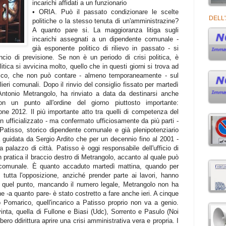
incarichi affidati a un funzionario
• ORIA. Può il passato condizionare le scelte
DELL'
politiche o la stesso tenuta di un'amministrazine?
A quanto pare si. La maggioranza litiga sugli
incarichi assegnati a un dipendente comunale -
già esponente politico di rilievo in passato - si
cio di previsione. Se non è un periodo di crisi politica, è
itica si avvicina molto, quello che in questi giorni si trova ad
rico, che non può contare - almeno temporaneamente - sul
lieri comunali. Dopo il rinvio del consiglio fissato per martedì
 Antonio Metrangolo, ha rinviato a data da destinarsi anche
on un punto all'ordine del giorno piuttosto importante:
ione 2012. Il più importante atto tra quelli di competenza del
 ufficializzato - ma confermato ufficiosamente da più parti -
 Patisso, storico dipendente comunale e già plenipotenziario
a guidata da Sergio Ardito che per un decennio fino al 2001 -
a palazzo di città. Patisso è oggi responsabile dell'ufficio di
 pratica il braccio destro di Metrangolo, accanto al quale può
o comunale. È quanto accaduto martedì mattina, quando per
utta l'opposizione, anziché prender parte ai lavori, hanno
e. A quel punto, mancando il numero legale, Metrangolo non ha
e -a quanto pare- è stato costretto a fare anche ieri. A cinque
o Pomarico, quell'incarico a Patisso proprio non va a genio.
nta, quella di Fullone e Biasi (Udc), Sorrento e Pasulo (Noi
ero ddirittura aprire una crisi amministrativa vera e propria. I