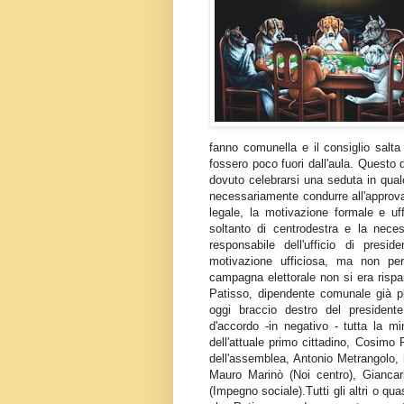
fanno comunella e il consiglio salta
fossero poco fuori dall'aula. Questo 
dovuto celebrarsi una seduta in qua
necessariamente condurre all'approva
legale, la motivazione formale e uff
soltanto di centrodestra e la nece
responsabile dell'ufficio di pres
motivazione ufficiosa, ma non pe
campagna elettorale non si era rispar
Patisso, dipendente comunale già pl
oggi braccio destro del president
d'accordo -in negativo - tutta la m
dell'attuale primo cittadino, Cosimo 
dell'assemblea, Antonio Metrangolo, 
Mauro Marinò (Noi centro), Giancarl
(Impegno sociale).Tutti gli altri o qua