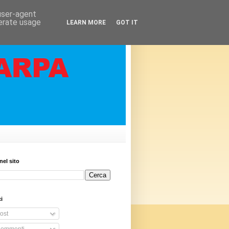
 user-agent
nerate usage
LEARN MORE
GOT IT
nel sito
i
ost
ommenti