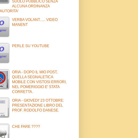
SUOLO PUBBLICO SENZA
ALCUNA ORDINANZA
AUTORITA'
VERBA VOLANT...... VIDEO
MANENT
PERLE SU YOUTUBE
ORIA - DOPO IL MIO POST,
QUELLA SEGNALETICA
MOBILE CON VISTOSI ERRORI,
NEL POMERIGGIO E' STATA
CORRETTA.
ORIA - GIOVEDI' 23 OTTOBRE:
PRESENTAZIONE LIBRO DEL
PROF. RODOLFO DANESE.
CHE FARE ????