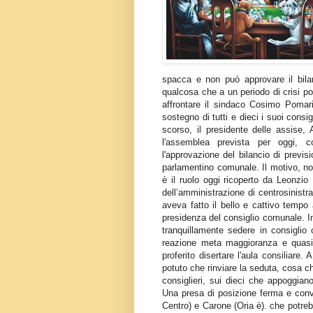
spacca e non può approvare il bilan
qualcosa che a un periodo di crisi pol
affrontare il sindaco Cosimo Poma
sostegno di tutti e dieci i suoi consig
scorso, il presidente delle assise,
l'assemblea prevista per oggi, c
l'approvazione del bilancio di previs
parlamentino comunale. Il motivo, non
è il ruolo oggi ricoperto da Leonzio
dell’amministrazione di centrosinistr
aveva fatto il bello e cattivo tempo 
presidenza del consiglio comunale. In
tranquillamente sedere in consigli
reazione meta maggioranza e quasi t
proferito disertare l'aula consiliar
potuto che rinviare la seduta, cosa ch
consiglieri, sui dieci che appoggian
Una presa di posizione ferma e convi
Centro) e Carone (Oria è). che potrebb