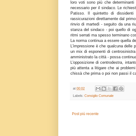
loro voti sono più che determinanti
necessario per il sindaco. Le richies
Patisso. Il quintetto di dissident
rassicurazioni direttamente dal primo
rinvio di martedì - seguito da una r
stanza del sindaco - poi quello di og
ritmi serrati ma spesso terminano cos
La norma continua a essere quella 
L'impressione è che qualcuna delle p
un mix di esponenti di centrosinistra
amministrato la città - possa continua
L'opposizione di centrodestra, intan
più attenta a litigare che ai problem
chissà che prima o poi non passi il c
at
00:02
Labels:
Consiglio Comunale
Post più recente