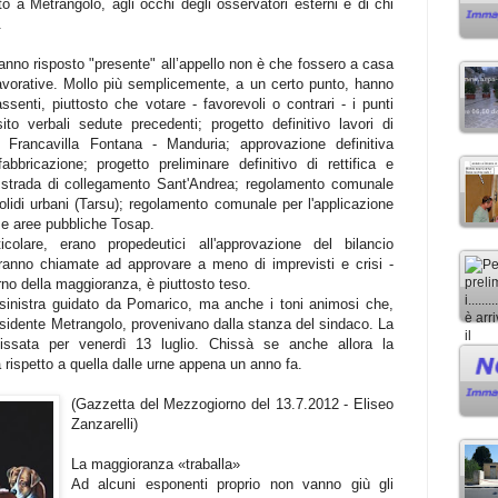
a Metrangolo, agli occhi degli osservatori esterni e di chi
.
 hanno risposto "presente" all’appello non è che fossero a casa
 lavorative. Mollo più semplicemente, a un certo punto, hanno
 assenti, piuttosto che votare - favorevoli o contrari - i punti
sito verbali sedute precedenti; progetto definitivo lavori di
 Francavilla Fontana - Manduria; approvazione definitiva
bbricazione; progetto preliminare definitivo di rettifica e
a strada di collegamento Sant'Andrea; regolamento comunale
 solidi urbani (Tarsu); regolamento comunale per l'applicazione
 e aree pubbliche Tosap.
colare, erano propedeutici all'approvazione del bilancio
ranno chiamate ad approvare a meno di imprevisti e crisi -
erno della maggioranza, è piuttosto teso.
osinistra guidato da Pomarico, ma anche i toni animosi che,
esidente Metrangolo, provenivano dalla stanza del sindaco. La
issata per venerdì 13 luglio. Chissà se anche allora la
 rispetto a quella dalle urne appena un anno fa.
(Gazzetta del Mezzogiorno del 13.7.2012 - Eliseo
Zanzarelli)
La maggioranza «traballa»
Ad alcuni esponenti proprio non vanno giù gli