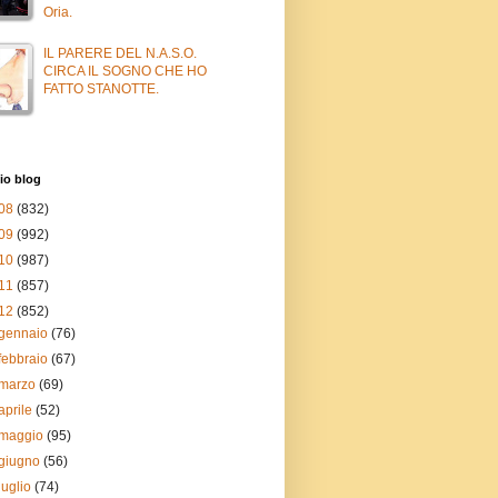
Oria.
IL PARERE DEL N.A.S.O.
CIRCA IL SOGNO CHE HO
FATTO STANOTTE.
io blog
08
(832)
09
(992)
10
(987)
11
(857)
12
(852)
gennaio
(76)
febbraio
(67)
marzo
(69)
aprile
(52)
maggio
(95)
giugno
(56)
luglio
(74)