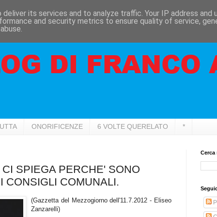
deliver its services and to analyze traffic. Your IP address and
formance and security metrics to ensure quality of service, ge
 abuse.
RUTTA
ONORIFICENZE
6 VOLTE QUERELATO
*
Cerca 
A CI SPIEGA PERCHE' SONO
MI CONSIGLI COMUNALI.
Seguic
(Gazzetta del Mezzogiorno dell'11.7.2012 - Eliseo
P
Zanzarelli)
C