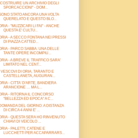
"COSTRUIRE UN ARCHIVIO DEGLI
SPORCACCIONI" - DOM...
SONO STATO ANCORA UNA VOLTA
QUERELATO E QUESTO BLO...
ORIA - "MUZZICARI LI FAI" - ANCHE
QUESTA E' CULTU...
ORIA - A SECCO FONTANA NEI PRESSI
DI PIAZZA CATTED...
ORIA - PARCO SABBA: UNA DELLE
TANTE OPERE INCOMPIU...
ORIA - A BREVE IL TRAFFICO SARA'
LIMITATO NEL CENT...
I VESCOVI DI ORIA, TARANTO E
CASTELLANETA, AUGURAN...
ORIA - CITTA' D'ARTE, BANDIERA
ARANCIONE .... MA L...
ORIA - RITORNA IL CONCORSO
"BELLEZZA ED EPOCA" A C...
DOMANDA DEL GIORNO: A DISTANZA
DI CIRCA 4 ANNI E' ...
ORIA - QUESTA SERA HO RINVENUTO
CHIAVI DI VEICOLO ...
ORIA - PALETTI, CATENE E
LUCCHETTI PER ACCAPARRARS...