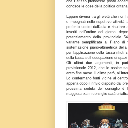
che Patisso prendesse posto accanto 
conosce le cose della politica oritana
Eppure diversi tra gli eletti che non
o impegnati nelle rispettive attività
preferito uscire dall'aula e risultare
inseriti nell’ordine del giorno: depo
potenziamento della provinciale 54
variante semplificata al Piano di fa
sistemazione piano-altimetrica dell
per l'applicazione della tassa rifiuti
della tassa sull occupazione di spazi
Gli ultimi due argomenti, in parti
previsionale 2012, che le assise sa
entro fine mese. Il clima però, all'int
Lo confermano fonti vicine al centr
appena dopo il rinvio disposto dal pr
prossima seduta del consiglio è f
maggioranza in consiglio sarà un'altra
-------