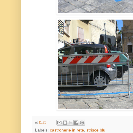
at
11:23
Labels:
castronerie in rete
,
strisce blu