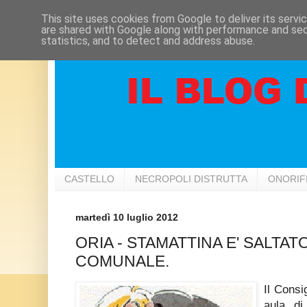
This site uses cookies from Google to deliver its servi
are shared with Google along with performance and secu
statistics, and to detect and address abuse.
CASTELLO
NECROPOLI DISTRUTTA
ONORIF
martedì 10 luglio 2012
ORIA - STAMATTINA E' SALTAT
COMUNALE.
Il Consi
aula di