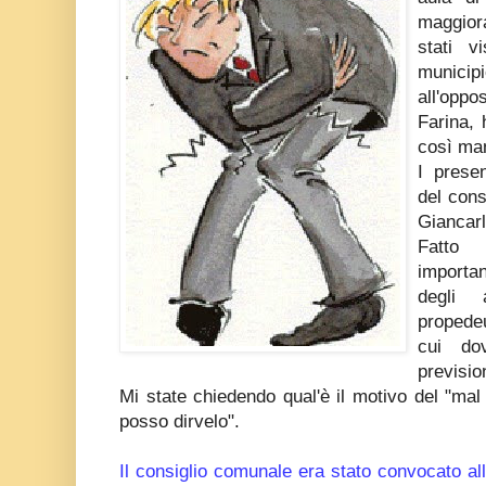
maggior
stati v
municipi
all'opp
Farina, 
così man
I prese
del cons
Giancarl
Fatto 
importa
degli 
propedeu
cui dov
previsio
Mi state chiedendo qual'è il motivo del "mal
posso dirvelo".
Il consiglio comunale era stato convocato all