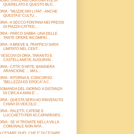
SONO STATO ANCORA UNA VOLTA
QUERELATO E QUESTO BLO...
ORIA - "MUZZICARI LI FAI" - ANCHE
QUESTA E' CULTU...
ORIA - A SECCO FONTANA NEI PRESSI
DI PIAZZA CATTED...
ORIA - PARCO SABBA: UNA DELLE
TANTE OPERE INCOMPIU...
ORIA - A BREVE IL TRAFFICO SARA'
LIMITATO NEL CENT...
I VESCOVI DI ORIA, TARANTO E
CASTELLANETA, AUGURAN...
ORIA - CITTA' D'ARTE, BANDIERA
ARANCIONE .... MA L...
ORIA - RITORNA IL CONCORSO
"BELLEZZA ED EPOCA" A C...
DOMANDA DEL GIORNO: A DISTANZA
DI CIRCA 4 ANNI E' ...
ORIA - QUESTA SERA HO RINVENUTO
CHIAVI DI VEICOLO ...
ORIA - PALETTI, CATENE E
LUCCHETTI PER ACCAPARRARS...
ORIA - SE VI TROVATE NELLA VILLA
COMUNALE NON AVVI...
A CESARE QUEL CHE E' DI CESARE,