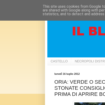
This site uses cookies from Google to 
are shared with Google along with per
statistics, and to detect and address
CASTELLO
NECROPOLI DIST
lunedì 16 luglio 2012
ORIA: VERDE O SE
STONATE CONSIGLI
PRIMA DI APRIRE B