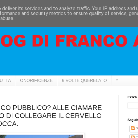
deliver its services and to analyze traffic. Your IP address and
formance and security metrics to ensure quality of service, ge
 abuse.
RUTTA
ONORIFICENZE
6 VOLTE QUERELATO
*
Cerca 
CCO PUBBLICO? ALLE CIAMARE
O DI COLLEGARE IL CERVELLO
Seguic
OCCA.
P
C