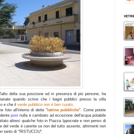
VETR
ll'alto della sua posizione ed in presenza di più persone, ha
ianate quando scrive che i bagni pubblici presso la villa
o e che il
verde pubblico non è ben curato
.
 foto all'interno di dette "
latrine pubbliche
". Come potete
edente
post
nulla è cambiato ad eccezione dell'acqua potabile
ttato altresì qualche foto in Piazza Ippocrate e non penso di
 del verde è carente se non del tutto assente, altrimenti non
 con tanto di "RISTUCCIU".