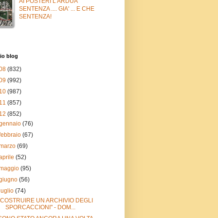
AI POSTERI L'ARDUA
SENTENZA .... GIA' ... E CHE
SENTENZA!
io blog
08
(832)
09
(992)
10
(987)
11
(857)
12
(852)
gennaio
(76)
febbraio
(67)
marzo
(69)
aprile
(52)
maggio
(95)
giugno
(56)
luglio
(74)
"COSTRUIRE UN ARCHIVIO DEGLI
SPORCACCIONI" - DOM...