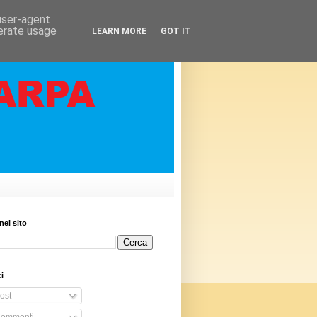
 user-agent
nerate usage
LEARN MORE
GOT IT
nel sito
i
ost
ommenti