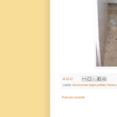
at
12:17
Labels:
Assessorati
,
bagni pubblici
,
fioriere
Post più recente