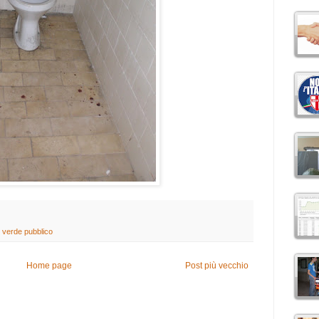
,
verde pubblico
Home page
Post più vecchio