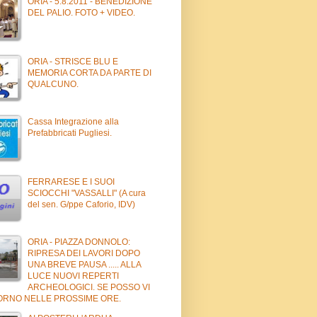
ORIA - 5.8.2011 - BENEDIZIONE
DEL PALIO. FOTO + VIDEO.
ORIA - STRISCE BLU E
MEMORIA CORTA DA PARTE DI
QUALCUNO.
Cassa Integrazione alla
Prefabbricati Pugliesi.
FERRARESE E I SUOI
SCIOCCHI "VASSALLI" (A cura
del sen. G/ppe Caforio, IDV)
ORIA - PIAZZA DONNOLO:
RIPRESA DEI LAVORI DOPO
UNA BREVE PAUSA ..... ALLA
LUCE NUOVI REPERTI
ARCHEOLOGICI. SE POSSO VI
ORNO NELLE PROSSIME ORE.