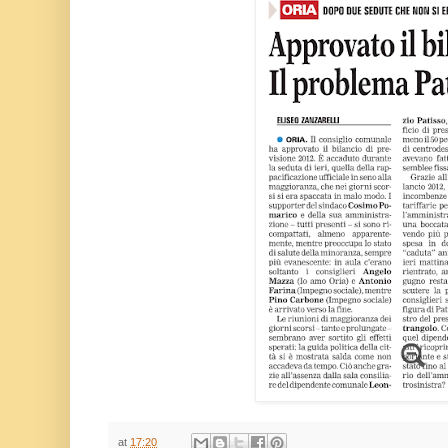
at
17:20