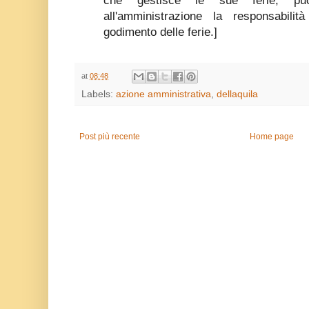
che gestisce le sue ferie, può 
all'amministrazione la responsabil
godimento delle ferie.]
at
08:48
Labels:
azione amministrativa
,
dellaquila
Post più recente
Home page