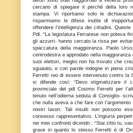
lavori sono stati riaggiornati a venerdì pros
cercano di spiegare il perché della loro r
stampa. Vi riportiamo solo le dichiarazion
risparmiamo le difese inutile di inopportu
offendere l’intelligenza dei cittadini. Queste
Pdl. “La legislatura Ferrarese non poteva fi
gli azzurri- hanno cercato la rissa per evita
spaccatura della maggioranza. Paolo Urso,
centrodestra e approdato nella maggioranza di
suoi elettori, meglio non ha trovato che cre
sguaiato, e con parole indegne in piena crisi
Ferretti reo di essere intervenuto contro la
si difende così: “Devo stigmatizzare il 
provinciale del pdl Cosimo Ferretti per l’at
tenuto nell’odierna seduta di Consiglio- scri
che nulla aveva a che fare con l’argomento is
nostri lavori. Tali insulti non possono ess
consesso rappresentativo. L’ingiuria perpetr
nei miei confronti dicendo : “Stai zitto tu, vas
grave in quanto lo stesso Ferretti è di Ori