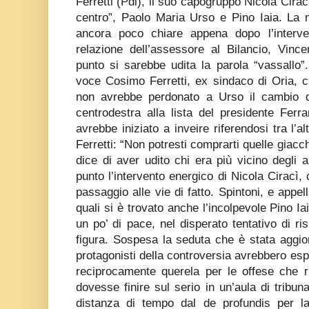
Ferretti (Pdl), il suo capogruppo Nicola Ciracì
centro”, Paolo Maria Urso e Pino Iaia. La 
ancora poco chiare appena dopo l’interve
relazione dell’assessore al Bilancio, Vinc
punto si sarebbe udita la parola “vassallo”
voce Cosimo Ferretti, ex sindaco di Oria, c
non avrebbe perdonato a Urso il cambio d
centrodestra alla lista del presidente Ferr
avrebbe iniziato a inveire riferendosi tra l’al
Ferretti: “Non potresti comprarti quelle giacc
dice di aver udito chi era più vicino degli a
punto l’intervento energico di Nicola Ciracì, 
passaggio alle vie di fatto. Spintoni, e appel
quali si è trovato anche l’incolpevole Pino I
un po’ di pace, nel disperato tentativo di r
figura. Sospesa la seduta che è stata aggio
protagonisti della controversia avrebbero espl
reciprocamente querela per le offese che r
dovesse finire sul serio in un’aula di tribun
distanza di tempo dal de profundis per la