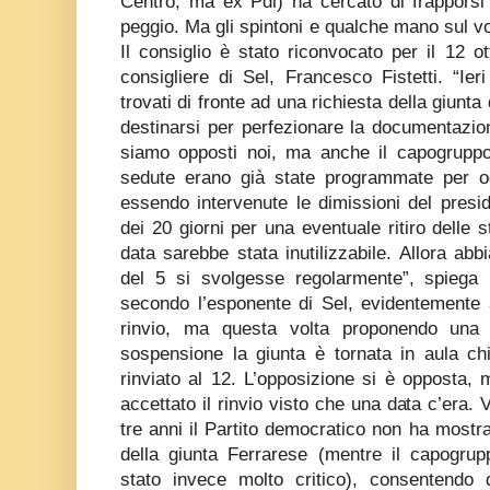
Centro, ma ex Pdl) ha cercato di frapporsi t
peggio. Ma gli spintoni e qualche mano sul vol
Il consiglio è stato riconvocato per il 12 ot
consigliere di Sel, Francesco Fistetti. “Ier
trovati di fronte ad una richiesta della giunta 
destinarsi per perfezionare la documentazione
siamo opposti noi, ma anche il capogrupp
sedute erano già state programmate per o
essendo intervenute le dimissioni del pres
dei 20 giorni per una eventuale ritiro delle 
data sarebbe stata inutilizzabile. Allora abb
del 5 si svolgesse regolarmente”, spiega
secondo l’esponente di Sel, evidentemente
rinvio, ma questa volta proponendo una 
sospensione la giunta è tornata in aula ch
rinviato al 12. L’opposizione si è opposta,
accettato il rinvio visto che una data c’era. 
tre anni il Partito democratico non ha mostra
della giunta Ferrarese (mentre il capogr
stato invece molto critico), consentendo d