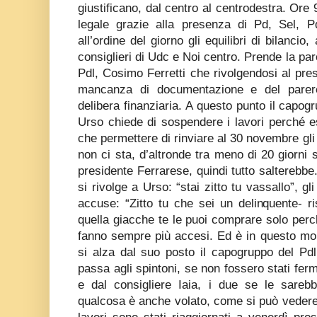
giustificano, dal centro al centrodestra. Ore 
legale grazie alla presenza di Pd, Sel, Pd
all’ordine del giorno gli equilibri di bilanci
consiglieri di Udc e Noi centro. Prende la paro
Pdl, Cosimo Ferretti che rivolgendosi al pres
mancanza di documentazione e del parere 
delibera finanziaria. A questo punto il capog
Urso chiede di sospendere i lavori perché es
che permettere di rinviare al 30 novembre gli e
non ci sta, d’altronde tra meno di 20 giorni 
presidente Ferrarese, quindi tutto salterebbe.
si rivolge a Urso: “stai zitto tu vassallo”, g
accuse: “Zitto tu che sei un delinquente- ri
quella giacche te le puoi comprare solo perch
fanno sempre più accesi. Ed è in questo mom
si alza dal suo posto il capogruppo del Pdl
passa agli spintoni, se non fossero stati ferm
e dal consigliere Iaia, i due se le sareb
qualcosa è anche volato, come si può vedere