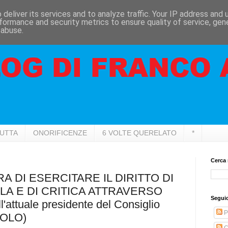
deliver its services and to analyze traffic. Your IP address and
formance and security metrics to ensure quality of service, ge
 abuse.
RUTTA
ONORIFICENZE
6 VOLTE QUERELATO
*
Cerca 
A DI ESERCITARE IL DIRITTO DI
LA E DI CRITICA ATTRAVERSO
Seguic
attuale presidente del Consiglio
P
OLO)
C