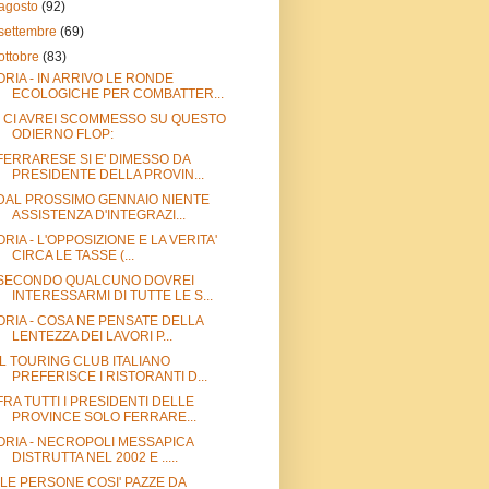
agosto
(92)
settembre
(69)
ottobre
(83)
ORIA - IN ARRIVO LE RONDE
ECOLOGICHE PER COMBATTER...
- CI AVREI SCOMMESSO SU QUESTO
ODIERNO FLOP:
FERRARESE SI E' DIMESSO DA
PRESIDENTE DELLA PROVIN...
DAL PROSSIMO GENNAIO NIENTE
ASSISTENZA D'INTEGRAZI...
ORIA - L'OPPOSIZIONE E LA VERITA'
CIRCA LE TASSE (...
SECONDO QUALCUNO DOVREI
INTERESSARMI DI TUTTE LE S...
ORIA - COSA NE PENSATE DELLA
LENTEZZA DEI LAVORI P...
IL TOURING CLUB ITALIANO
PREFERISCE I RISTORANTI D...
FRA TUTTI I PRESIDENTI DELLE
PROVINCE SOLO FERRARE...
ORIA - NECROPOLI MESSAPICA
DISTRUTTA NEL 2002 E .....
"LE PERSONE COSI' PAZZE DA