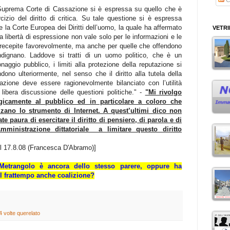
Suprema Corte di Cassazione si è espressa su quello che è
rcizio del diritto di critica. Su tale questione si è espressa
 la Corte Europea dei Diritti dell’uomo, la quale ha affermato
VETR
a libertà di espressione non vale solo per le informazioni e le
 recepite favorevolmente, ma anche per quelle che offendono
ndignano. Laddove si tratti di un uomo politico, che è un
naggio pubblico, i limiti alla protezione della reputazione si
dono ulteriormente, nel senso che il diritto alla tutela della
tazione deve essere ragionevolmente bilanciato con l’utilità
 libera discussione delle questioni politiche." -
"Mi rivolgo
gicamente al pubblico ed in particolare a coloro che
izzano lo strumento di Internet. A quest’ultimi dico non
te paura di esercitare il diritto di pensiero, di parola e di
mministrazione dittatoriale a limitare questo diritto
el 17.8.08 (Francesca D'Abramo)]
etrangolo è ancora dello stesso parere, oppure ha
l frattempo anche coalizione?
 4 volte querelato