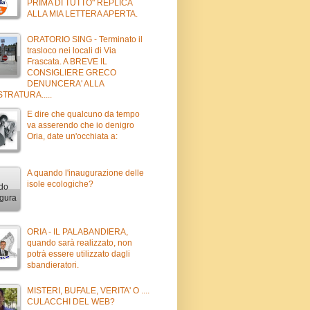
PRIMA DI TUTTO" REPLICA
ALLA MIA LETTERA APERTA.
ORATORIO SING - Terminato il
trasloco nei locali di Via
Frascata. A BREVE IL
CONSIGLIERE GRECO
DENUNCERA' ALLA
TRATURA.....
E dire che qualcuno da tempo
va asserendo che io denigro
Oria, date un'occhiata a:
A quando l'inaugurazione delle
isole ecologiche?
ORIA - IL PALABANDIERA,
quando sarà realizzato, non
potrà essere utilizzato dagli
sbandieratori.
MISTERI, BUFALE, VERITA' O ....
CULACCHI DEL WEB?