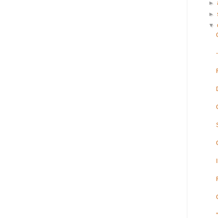
►
►
▼