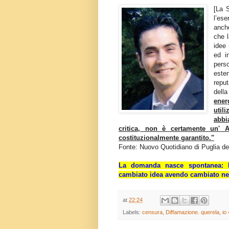
[La 
l’ese
anche
che l
idee
ed i
perso
esten
repu
della
ener
util
abbia
critica, non è certamente un' A
costituzionalmente garantito."
Fonte: Nuovo Quotidiano di Puglia d
La domanda nasce spontanea: M
cambiato idea avendo cambiato ne
at
22:24
Labels:
censura
,
Diffamazione. querela
,
io