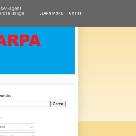
 user-agent
nerate usage
LEARN MORE
GOT IT
nel sito
i
ost
ommenti