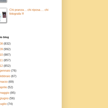
Chi pranza.... chi riposa..... chi
fotografa !!!
io blog
08
(832)
09
(992)
10
(987)
11
(857)
12
(852)
gennaio
(76)
febbraio
(67)
marzo
(69)
aprile
(52)
maggio
(95)
giugno
(56)
luglio
(74)