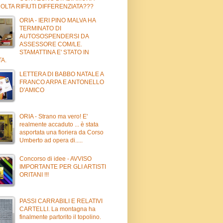
LTA RIFIUTI DIFFERENZIATA???
ORIA - IERI PINO MALVA HA
TERMINATO DI
AUTOSOSPENDERSI DA
ASSESSORE COM/LE.
STAMATTINA E' STATO IN
A.
LETTERA DI BABBO NATALE A
FRANCO ARPA E ANTONELLO
D'AMICO
ORIA - Strano ma vero! E'
realmente accaduto ... è stata
asportata una fioriera da Corso
Umberto ad opera di.....
Concorso di idee - AVVISO
IMPORTANTE PER GLI ARTISTI
ORITANI !!!
PASSI CARRABILI E RELATIVI
CARTELLI. La montagna ha
finalmente partorito il topolino.