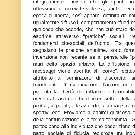
integralmente convinto che gli spunti p
riflessione di notevole valenza, anche per 
epoca di libertà, così appare, definita da 
ugualmente diffuso il comportamento “fuori n
qualcosa che eccede, che non può stare den
esprime attraverso “pratiche” sociali i
fondamenti bio-sociali dell’uomo. Tra q
segnalano le pratiche anonime, sotto forma
invenzione non recente se si pensa alle “p
muri dello spazio urbano. La diffusione 
messaggi viene ascritta al “corvo”, epite
attribuito al seminatore di discordie, 
fraudolento. Il calunniatore, l’autore di 
pericolo la libertà del cittadino e l’onorab
messa al bando anche di interi settori della 
politici, ai partiti, alle aziende, alla magistrat
sportivi ecc. Proviamo a capirci qualcosa c
della comunicazione e la forma “anonima”. 
partecipano alla individuazione-descrizione d
patto sociale di fiducia reciproca tra ind