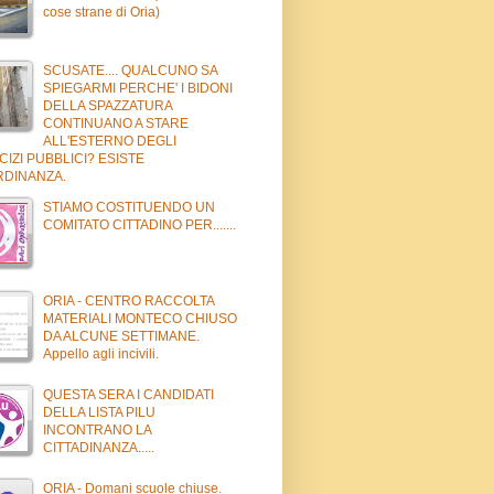
cose strane di Oria)
SCUSATE.... QUALCUNO SA
SPIEGARMI PERCHE' I BIDONI
DELLA SPAZZATURA
CONTINUANO A STARE
ALL'ESTERNO DEGLI
IZI PUBBLICI? ESISTE
RDINANZA.
STIAMO COSTITUENDO UN
COMITATO CITTADINO PER.......
ORIA - CENTRO RACCOLTA
MATERIALI MONTECO CHIUSO
DA ALCUNE SETTIMANE.
Appello agli incivili.
QUESTA SERA I CANDIDATI
DELLA LISTA PILU
INCONTRANO LA
CITTADINANZA.....
ORIA - Domani scuole chiuse.