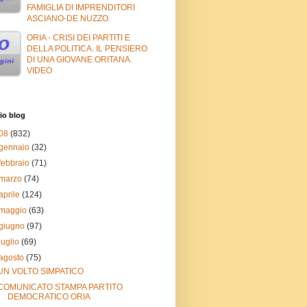
FAMIGLIA DI IMPRENDITORI
ASCIANO-DE NUZZO.
ORIA - CRISI DEI PARTITI E
DELLA POLITICA. IL PENSIERO
DI UNA GIOVANE ORITANA.
VIDEO
io blog
08
(832)
gennaio
(32)
febbraio
(71)
marzo
(74)
aprile
(124)
maggio
(63)
giugno
(97)
luglio
(69)
agosto
(75)
UN VOLTO SIMPATICO
COMUNICATO STAMPA PARTITO
DEMOCRATICO ORIA