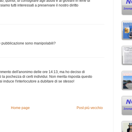
 quindi, di consigliare agli adulti e ai giovani in ferie di
amo tutti interessati a preservare il nostro diritto
e pubblicazione sono manipolabili?
mmento dell'anonimo delle ore 14:13, ma ho deciso di
ti la pochezza di certi individui. Non merita risposta questo
 si induce l'interlocutore a dubitare di se stesso!
Home page
Post più vecchio