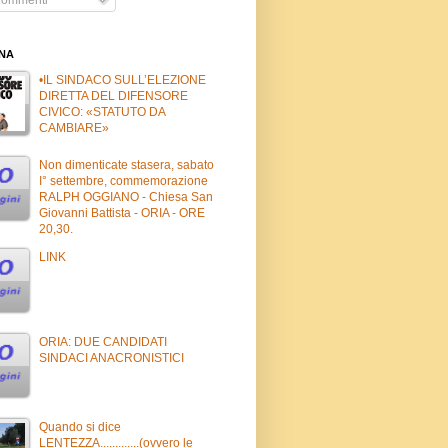
INA
•IL SINDACO SULL’ELEZIONE
DIRETTA DEL DIFENSORE
CIVICO: «STATUTO DA
CAMBIARE»
Non dimenticate stasera, sabato
I° settembre, commemorazione
RALPH OGGIANO - Chiesa San
Giovanni Battista - ORIA - ORE
20,30.
LINK
ORIA: DUE CANDIDATI
SINDACI ANACRONISTICI
Quando si dice
LENTEZZA.............(ovvero le