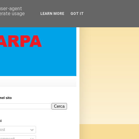
 user-agent
nerate usage
LEARN MORE
GOT IT
nel sito
i
ost
ommenti