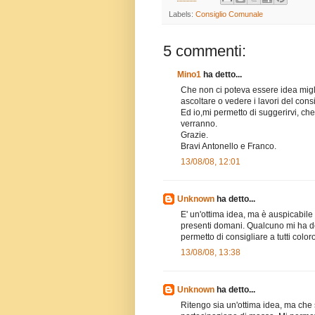
Labels:
Consiglio Comunale
5 commenti:
Mino1
ha detto...
Che non ci poteva essere idea migli
ascoltare o vedere i lavori del con
Ed io,mi permetto di suggerirvi, che
verranno.
Grazie.
Bravi Antonello e Franco.
13/08/08, 12:01
Unknown
ha detto...
E' un'ottima idea, ma è auspicabile 
presenti domani. Qualcuno mi ha de
permetto di consigliare a tutti colo
13/08/08, 13:38
Unknown
ha detto...
Ritengo sia un'ottima idea, ma che