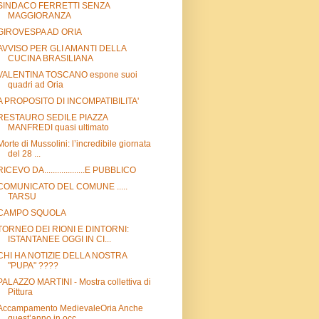
SINDACO FERRETTI SENZA
MAGGIORANZA
GIROVESPA AD ORIA
AVVISO PER GLI AMANTI DELLA
CUCINA BRASILIANA
VALENTINA TOSCANO espone suoi
quadri ad Oria
A PROPOSITO DI INCOMPATIBILITA'
RESTAURO SEDILE PIAZZA
MANFREDI quasi ultimato
Morte di Mussolini: l’incredibile giornata
del 28 ...
RICEVO DA...................E PUBBLICO
COMUNICATO DEL COMUNE .....
TARSU
CAMPO SQUOLA
TORNEO DEI RIONI E DINTORNI:
ISTANTANEE OGGI IN CI...
CHI HA NOTIZIE DELLA NOSTRA
"PUPA" ????
PALAZZO MARTINI - Mostra collettiva di
Pittura
Accampamento MedievaleOria Anche
quest’anno in occ...