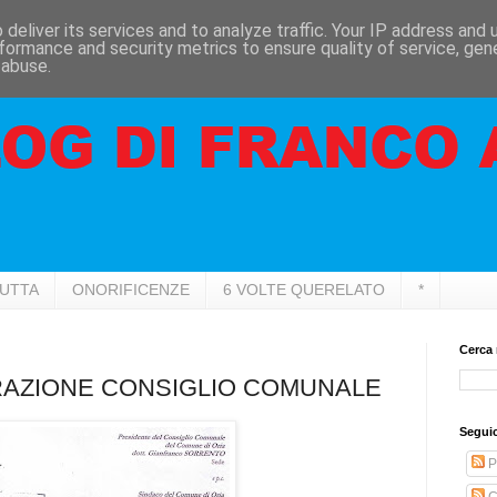
deliver its services and to analyze traffic. Your IP address and
formance and security metrics to ensure quality of service, ge
 abuse.
RUTTA
ONORIFICENZE
6 VOLTE QUERELATO
*
Cerca 
RAZIONE CONSIGLIO COMUNALE
Seguic
P
C