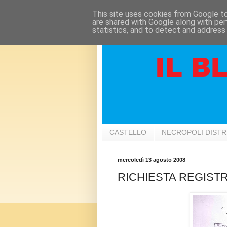
This site uses cookies from Google to 
are shared with Google along with per
statistics, and to detect and address
CASTELLO
NECROPOLI DIST
mercoledì 13 agosto 2008
RICHIESTA REGIST