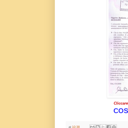
Cliccar
COS
at
10:38