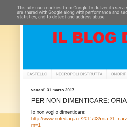
This site uses cookies from Google to deliver its servi
are shared with Google along with performance and secu
statistics, and to detect and address abuse.
CASTELLO
NECROPOLI DISTRUTTA
ONORIF
venerdì 31 marzo 2017
PER NON DIMENTICARE: ORIA-
Io non voglio dimenticare:
http://www.notediarpa.it/2011/03/oria-31-ma
m=1