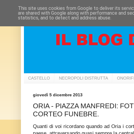
This site uses cookies from Google to deliver its servi
are shared with Google along with performance and secu
statistics, and to detect and address abuse.
CASTELLO
NECROPOLI DISTRUTTA
ONORIF
giovedì 5 dicembre 2013
ORIA - PIAZZA MANFREDI: FOTO
CORTEO FUNEBRE.
Quanti di voi ricordano quando ad Oria i cort
paese, attraversando quasi sempre la centr