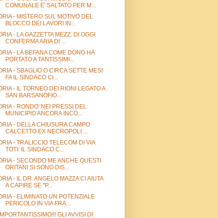
COMUNALE E' SALTATO PER M...
ORIA - MISTERO SUL MOTIVO DEL
BLOCCO DEI LAVORI IN...
ORIA - LA GAZZETTA MEZZ. DI OGGI
CONFERMA ARIA DI ...
ORIA - LA BEFANA COME DONO HA
PORTATO A TANTISSIMI...
ORIA - SBAGLIO O CIRCA SETTE MESI
FA IL SINDACO CI...
ORIA - IL TORNEO DEI RIONI LEGATO A
SAN BARSANOFIO...
ORIA - RONDO' NEI PRESSI DEL
MUNICIPIO ANCORA INCO...
ORIA - DELLA CHIUSURA CAMPO
CALCETTO EX NECROPOLI ...
ORIA - TRALICCIO TELECOM DI VIA
TOTI: IL SINDACO C...
ORIA - SECONDO ME ANCHE QUESTI
ORITANI SI SONO DIS...
ORIA - IL DR. ANGELO MAZZA CI AIUTA
A CAPIRE SE "P...
ORIA - ELIMINATO UN POTENZIALE
PERICOLO IN VIA FRA...
IMPORTANTISSIMO!!! GLI AVVISI DI