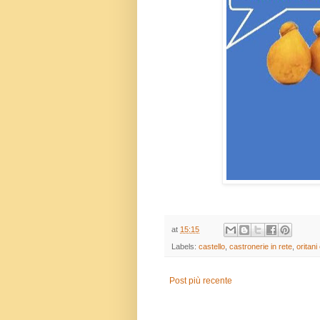
at
15:15
Labels:
castello
,
castronerie in rete
,
oritani
Post più recente