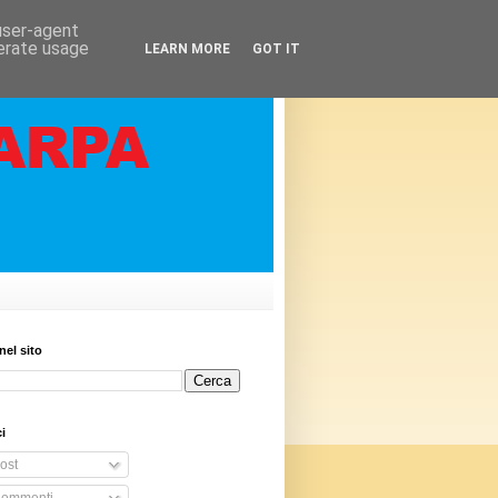
 user-agent
nerate usage
LEARN MORE
GOT IT
nel sito
i
ost
ommenti