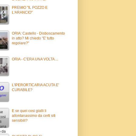
PREMIO "IL POZZO E
L'ARANCIO"
ORIA: Castello - Disboscamento
in atto? Mi chiedo "E' tutto
regolare?"
ORIA - C'ERA UNA VOLTA....
L'IPERORTICARIA ACUTA E'
CURABILE?
E se quei cosi gialli li
allontanassimo da certi siti
sensibili?