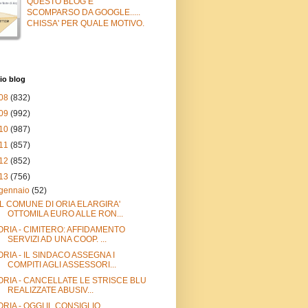
QUESTO BLOG E'
SCOMPARSO DA GOOGLE.....
CHISSA' PER QUALE MOTIVO.
io blog
08
(832)
09
(992)
10
(987)
11
(857)
12
(852)
13
(756)
gennaio
(52)
IL COMUNE DI ORIA ELARGIRA'
OTTOMILA EURO ALLE RON...
ORIA - CIMITERO: AFFIDAMENTO
SERVIZI AD UNA COOP. ...
ORIA - IL SINDACO ASSEGNA I
COMPITI AGLI ASSESSORI...
ORIA - CANCELLATE LE STRISCE BLU
REALIZZATE ABUSIV...
ORIA - OGGI IL CONSIGLIO