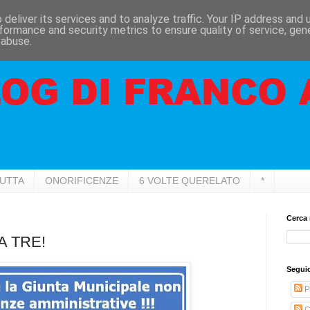
deliver its services and to analyze traffic. Your IP address and
formance and security metrics to ensure quality of service, ge
 abuse.
RUTTA
ONORIFICENZE
6 VOLTE QUERELATO
*
Cerca 
A TRE!
Seguic
P
C