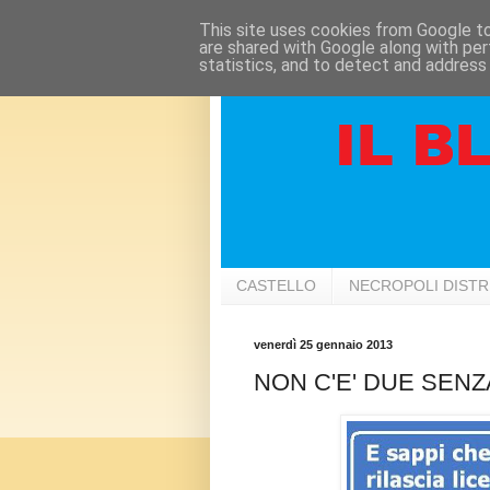
This site uses cookies from Google to 
are shared with Google along with per
statistics, and to detect and address
CASTELLO
NECROPOLI DIST
venerdì 25 gennaio 2013
NON C'E' DUE SENZ