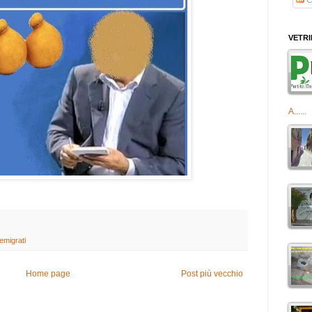
VETR
A......
 emigrati
Home page
Post più vecchio