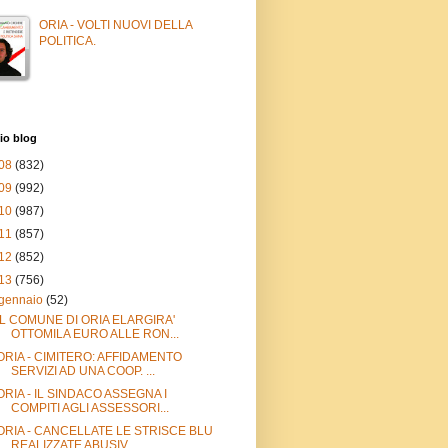
ORIA - VOLTI NUOVI DELLA
POLITICA.
io blog
08
(832)
09
(992)
10
(987)
11
(857)
12
(852)
13
(756)
gennaio
(52)
IL COMUNE DI ORIA ELARGIRA'
OTTOMILA EURO ALLE RON...
ORIA - CIMITERO: AFFIDAMENTO
SERVIZI AD UNA COOP. ...
ORIA - IL SINDACO ASSEGNA I
COMPITI AGLI ASSESSORI...
ORIA - CANCELLATE LE STRISCE BLU
REALIZZATE ABUSIV...