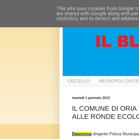
This site uses cookies from Google to 
are shared with Google along with per
statistics, and to detect and address
CASTELLO
NECROPOLI DIST
martedì 1 gennaio 2013
IL COMUNE DI ORIA
ALLE RONDE ECOL
Determina
dirigente Polizia Municipa