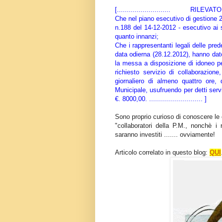
[........................... RILEVATO
Che nel piano esecutivo di gestione 
n.188 del 14-12-2012 - esecutivo ai 
quanto innanzi;
Che i rappresentanti legali delle pre
data odierna (28.12.2012), hanno dato
la messa a disposizione di idoneo per
richiesto servizio di collaborazion
giornaliero di almeno quattro ore,
Municipale, usufruendo per detti serv
€. 8000,00. ........................... ]
Sono proprio curioso di conoscere le 
"collaboratori della P.M., nonchè i r
saranno investiti ....... ovviamente!
Articolo correlato in questo blog:
QUI