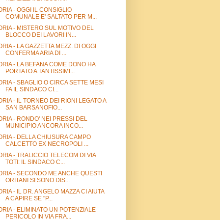
ORIA - OGGI IL CONSIGLIO
COMUNALE E' SALTATO PER M...
ORIA - MISTERO SUL MOTIVO DEL
BLOCCO DEI LAVORI IN...
ORIA - LA GAZZETTA MEZZ. DI OGGI
CONFERMA ARIA DI ...
ORIA - LA BEFANA COME DONO HA
PORTATO A TANTISSIMI...
ORIA - SBAGLIO O CIRCA SETTE MESI
FA IL SINDACO CI...
ORIA - IL TORNEO DEI RIONI LEGATO A
SAN BARSANOFIO...
ORIA - RONDO' NEI PRESSI DEL
MUNICIPIO ANCORA INCO...
ORIA - DELLA CHIUSURA CAMPO
CALCETTO EX NECROPOLI ...
ORIA - TRALICCIO TELECOM DI VIA
TOTI: IL SINDACO C...
ORIA - SECONDO ME ANCHE QUESTI
ORITANI SI SONO DIS...
ORIA - IL DR. ANGELO MAZZA CI AIUTA
A CAPIRE SE "P...
ORIA - ELIMINATO UN POTENZIALE
PERICOLO IN VIA FRA...