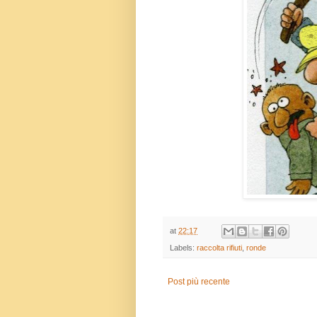
at
22:17
Labels:
raccolta rifiuti
,
ronde
Post più recente