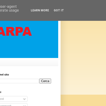
 user-agent
nerate usage
LEARN MORE
GOT IT
nel sito
i
ost
ommenti