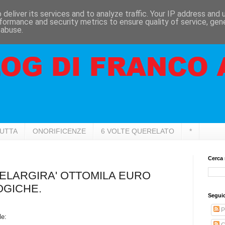
deliver its services and to analyze traffic. Your IP address and
formance and security metrics to ensure quality of service, ge
 abuse.
RUTTA
ONORIFICENZE
6 VOLTE QUERELATO
*
Cerca 
 ELARGIRA' OTTOMILA EURO
OGICHE.
Seguic
P
le:
C