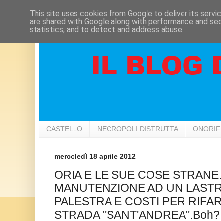
This site uses cookies from Google to deliver its servi
are shared with Google along with performance and secu
statistics, and to detect and address abuse.
CASTELLO
NECROPOLI DISTRUTTA
ONORIF
mercoledì 18 aprile 2012
ORIA E LE SUE COSE STRANE.
MANUTENZIONE AD UN LASTR
PALESTRA E COSTI PER RIFA
STRADA "SANT'ANDREA".Boh?