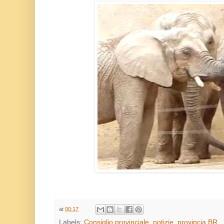
.......
at
00:17
Labels:
Consiglio provinciale
,
notizie
,
provincia BR