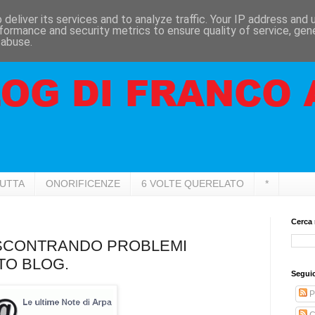
deliver its services and to analyze traffic. Your IP address and
formance and security metrics to ensure quality of service, ge
 abuse.
RUTTA
ONORIFICENZE
6 VOLTE QUERELATO
*
Cerca 
ISCONTRANDO PROBLEMI
TO BLOG.
Seguic
P
C