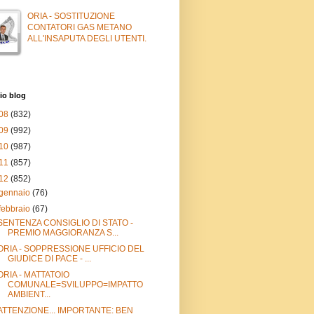
ORIA - SOSTITUZIONE
CONTATORI GAS METANO
ALL'INSAPUTA DEGLI UTENTI.
io blog
08
(832)
09
(992)
10
(987)
11
(857)
12
(852)
gennaio
(76)
febbraio
(67)
SENTENZA CONSIGLIO DI STATO -
PREMIO MAGGIORANZA S...
ORIA - SOPPRESSIONE UFFICIO DEL
GIUDICE DI PACE - ...
ORIA - MATTATOIO
COMUNALE=SVILUPPO=IMPATTO
AMBIENT...
ATTENZIONE... IMPORTANTE: BEN