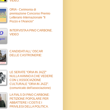
VIDEO.
ORIA - Cerimonia di
premiazione Concorso Premio
Letterario Internazionale "Il
Pozzo e l'Arancio"
INTERVISTA A PINO CARBONE.
VIDEO
CANDIDATI ALL' OSCAR
DELLE CASTRONERIE:
LE SERATE "ORIA IN JAZZ"
NULLA HANNO A CHE VEDERE
CON L'ASSOCIAZIONE
CULTURALE "ORIA IN JAZZ".
(comunicato dell'associazione)
LA FIALS DI PINO CARBONE:
PETIZIONE POPOLARE PER
ABBATTERE I COSTI E I
PRIVILEGI DELLA POLITICA.