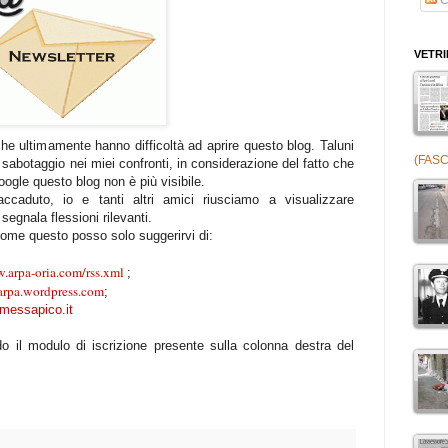
VETR
che ultimamente hanno difficoltà ad aprire questo blog. Taluni
(FASC
sabotaggio nei miei confronti, in considerazione del fatto che
ogle questo blog non è più visibile.
ccaduto, io e tanti altri amici riusciamo a visualizzare
segnala flessioni rilevanti.
come questo posso solo suggerirvi di:
.arpa-oria.com/rss.xml
;
iarpa.wordpress.com
;
lmessapico.it
ando il modulo di iscrizione presente sulla colonna destra del