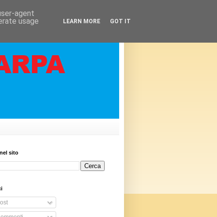
 user-agent
nerate usage
LEARN MORE
GOT IT
nel sito
i
ost
ommenti