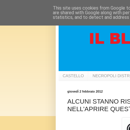
This site uses cookies from Google to 
are shared with Google along with per
statistics, and to detect and address
CASTELLO
NECROPOLI DIST
giovedì 2 febbraio 2012
ALCUNI STANNO R
NELL'APRIRE QUES