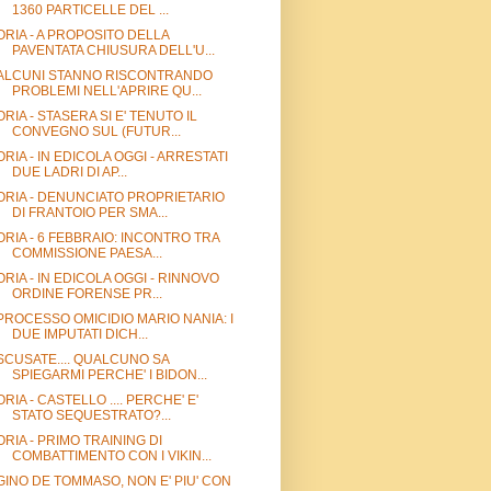
1360 PARTICELLE DEL ...
ORIA - A PROPOSITO DELLA
PAVENTATA CHIUSURA DELL'U...
ALCUNI STANNO RISCONTRANDO
PROBLEMI NELL'APRIRE QU...
ORIA - STASERA SI E' TENUTO IL
CONVEGNO SUL (FUTUR...
ORIA - IN EDICOLA OGGI - ARRESTATI
DUE LADRI DI AP...
ORIA - DENUNCIATO PROPRIETARIO
DI FRANTOIO PER SMA...
ORIA - 6 FEBBRAIO: INCONTRO TRA
COMMISSIONE PAESA...
ORIA - IN EDICOLA OGGI - RINNOVO
ORDINE FORENSE PR...
PROCESSO OMICIDIO MARIO NANIA: I
DUE IMPUTATI DICH...
SCUSATE.... QUALCUNO SA
SPIEGARMI PERCHE' I BIDON...
ORIA - CASTELLO .... PERCHE' E'
STATO SEQUESTRATO?...
ORIA - PRIMO TRAINING DI
COMBATTIMENTO CON I VIKIN...
GINO DE TOMMASO, NON E' PIU' CON