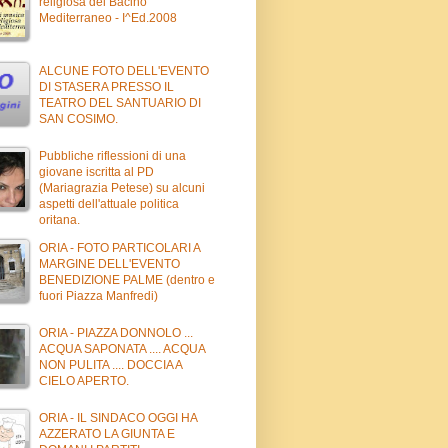
religiosa del Bacino
Mediterraneo - I^Ed.2008
ALCUNE FOTO DELL'EVENTO
DI STASERA PRESSO IL
TEATRO DEL SANTUARIO DI
SAN COSIMO.
Pubbliche riflessioni di una
giovane iscritta al PD
(Mariagrazia Petese) su alcuni
aspetti dell'attuale politica
oritana.
ORIA - FOTO PARTICOLARI A
MARGINE DELL'EVENTO
BENEDIZIONE PALME (dentro e
fuori Piazza Manfredi)
ORIA - PIAZZA DONNOLO ...
ACQUA SAPONATA .... ACQUA
NON PULITA .... DOCCIA A
CIELO APERTO.
ORIA - IL SINDACO OGGI HA
AZZERATO LA GIUNTA E