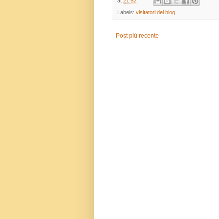
at
21:52
Labels:
visitatori del blog
Post più recente