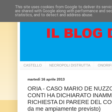
This site uses cookies from Google to deliver its servi
are shared with Google along with performance and secu
statistics, and to detect and address abuse.
CASTELLO
NECROPOLI DISTRUTTA
ONORIF
martedì 16 aprile 2013
ORIA - CASO MARIO DE NUZZO
CONTI HA DICHIARATO INAMMI
RICHIESTA DI PARERE DEL CO
da me ampiamente previsto)