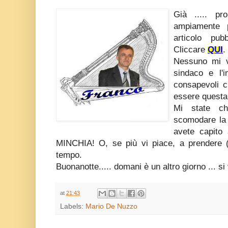
Già ..... p
ampiamente p
articolo pu
Cliccare
QUI
.
Nessuno mi v
sindaco e l'
consapevoli c
essere questa
Mi state ch
scomodare la 
avete capito
MINCHIA! O, se più vi piace, a prendere 
tempo.
Buonanotte..... domani è un altro giorno ... si
at
21:43
Labels:
Mario De Nuzzo