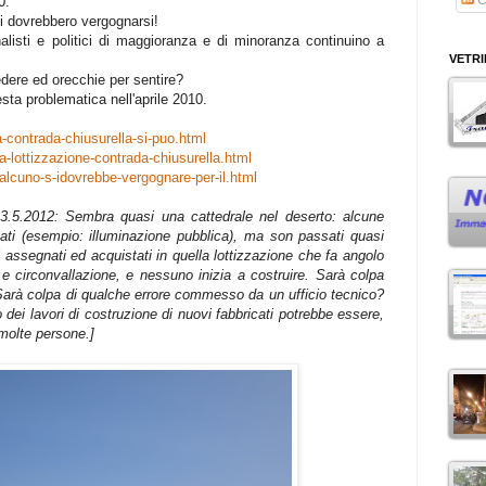
0.
ti dovrebbero vergognarsi!
alisti e politici di maggioranza e di minoranza continuino a
VETR
dere ed orecchie per sentire?
sta problematica nell'aprile 2010.
-contrada-chiusurella-si-puo.html
a-lottizzazione-contrada-chiusurella.html
alcuno-s-idovrebbe-vergognare-per-il.html
 3.5.2012: Sembra quasi una cattedrale nel deserto: alcune
ivati (esempio: illuminazione pubblica), ma son passati quasi
 assegnati ed acquistati in quella lottizzazione che fa angolo
 circonvallazione, e nessuno inizia a costruire. Sarà colpa
 Sarà colpa di qualche errore commesso da un ufficio tecnico?
ei lavori di costruzione di nuovi fabbricati potrebbe essere,
 molte persone.]