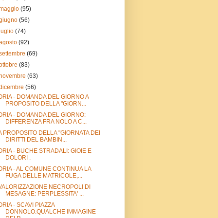
maggio
(95)
giugno
(56)
luglio
(74)
agosto
(92)
settembre
(69)
ottobre
(83)
novembre
(63)
dicembre
(56)
ORIA - DOMANDA DEL GIORNO A
PROPOSITO DELLA "GIORN...
ORIA - DOMANDA DEL GIORNO:
DIFFERENZA FRA NOLO A C...
A PROPOSITO DELLA "GIORNATA DEI
DIRITTI DEL BAMBIN...
ORIA - BUCHE STRADALI: GIOIE E
DOLORI .
ORIA - AL COMUNE CONTINUA LA
FUGA DELLE MATRICOLE,...
VALORIZZAZIONE NECROPOLI DI
MESAGNE: PERPLESSITA' ...
ORIA - SCAVI PIAZZA
DONNOLO.QUALCHE IMMAGINE