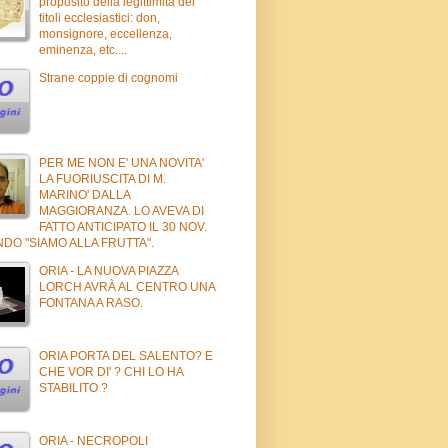
proposito della legittimità dei
titoli ecclesiastici: don,
monsignore, eccellenza,
eminenza, etc....
Strane coppie di cognomi
PER ME NON E' UNA NOVITA'
LA FUORIUSCITA DI M.
MARINO' DALLA
MAGGIORANZA. LO AVEVA DI
FATTO ANTICIPATO IL 30 NOV.
DO "SIAMO ALLA FRUTTA".
ORIA - LA NUOVA PIAZZA
LORCH AVRÀ AL CENTRO UNA
FONTANA A RASO.
ORIA PORTA DEL SALENTO? E
CHE VOR DI' ? CHI LO HA
STABILITO ?
ORIA - NECROPOLI