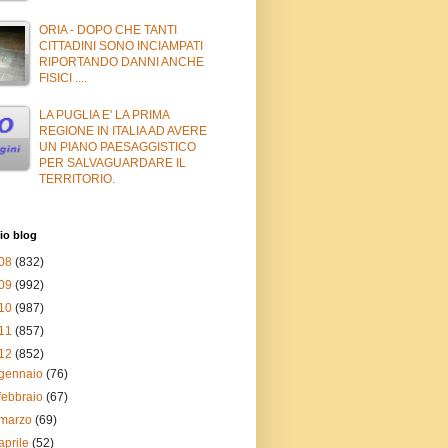
ORIA - DOPO CHE TANTI
CITTADINI SONO INCIAMPATI
RIPORTANDO DANNI ANCHE
FISICI ....
LA PUGLIA E' LA PRIMA
REGIONE IN ITALIA AD AVERE
UN PIANO PAESAGGISTICO
PER SALVAGUARDARE IL
TERRITORIO.
io blog
08
(832)
09
(992)
10
(987)
11
(857)
12
(852)
gennaio
(76)
febbraio
(67)
marzo
(69)
aprile
(52)