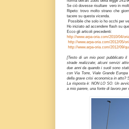
norma dell'art 10bis della legge 241/9
Se ciò dovesse risultare vero in mol
Ripeto: trovo molto strano che giorn
tacere su questa vicenda.
Possibile che solo io ho occhi per ve
Ho iniziato ad accendere flash su que
Ecco gli articoli precedenti:
http://www.arpa-oria.com/2010/04/oria
http://www.arpa-oria.com/2012/05/ori
http://www.arpa-oria.com/2012/09/qu
[Testo di un mio post pubblicato il
strade realizzate; alcuni servizi att
due anni da quando i suoli sono stati
con Via Torre, Viale Grande Europa e
della grave crisi economica in atto?
La risposta è: NON LO SO. Un avvio d
a mio parere, una fonte di lavoro per