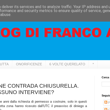
deliver its services and to analyze traffic. Your IP address and
formance and security metrics to ensure quality of service, ge
 abuse.
RUTTA
ONORIFICENZE
6 VOLTE QUERELATO
*
Cerca 
IONE CONTRADA CHIUSURELLA.
SSUNO INTERVIENE?
Seguic
ue anni dalla richiesta di permesso a costruire, solo in questi
P
 detta zona hanno ricevuto dall'UTC il preavviso di diniego a
C