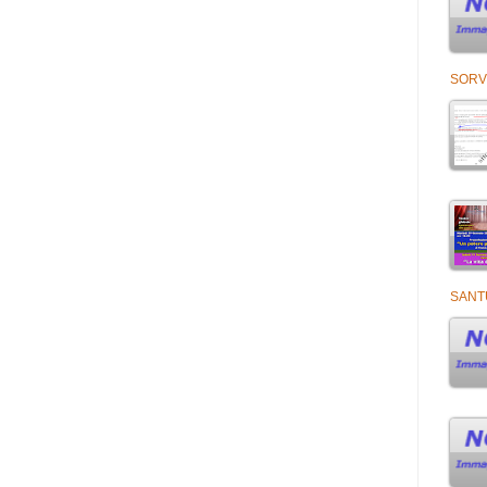
SORV
SANT