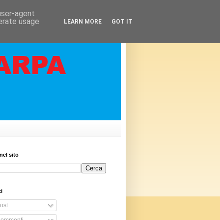
 user-agent
nerate usage
LEARN MORE
GOT IT
nel sito
i
ost
ommenti