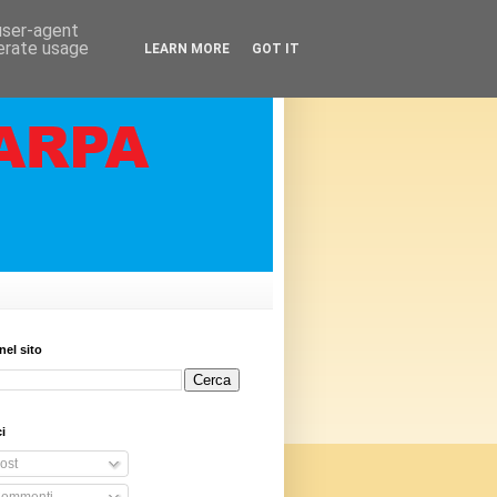
 user-agent
nerate usage
LEARN MORE
GOT IT
nel sito
i
ost
ommenti