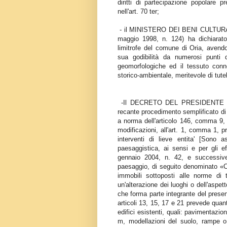
diritti di partecipazione popolare 
nell'art. 70 ter;
- il MINISTERO DEI BENI CULTURA
maggio 1998, n. 124) ha dichiarato 
limitrofe del comune di Oria, avendo 
sua godibilità da numerosi punti d
geomorfologiche ed il tessuto conn
storico-ambientale, meritevole di tu
-Il DECRETO DEL PRESIDENTE DE
recante procedimento semplificato di a
a norma dell'articolo 146, comma 9, 
modificazioni, all'art. 1, comma 1, p
interventi di lieve entita' [Sono 
paesaggistica, ai sensi e per gli ef
gennaio 2004, n. 42, e successive 
paesaggio, di seguito denominato «Cod
immobili sottoposti alle norme di 
un'alterazione dei luoghi o dell'aspetto
che forma parte integrante del presen
articoli 13, 15, 17 e 21 prevede quant
edifici esistenti, quali: pavimentazio
m, modellazioni del suolo, rampe o 