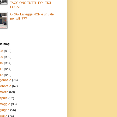
TACCIONO TUTTI I POLITICI
LOCALI!
ORIA - La legge NON è uguale
per tutti ???
io blog
08
(832)
09
(992)
10
(987)
11
(857)
12
(852)
gennaio
(76)
febbraio
(67)
marzo
(69)
aprile
(52)
maggio
(95)
giugno
(56)
luglio
(74)