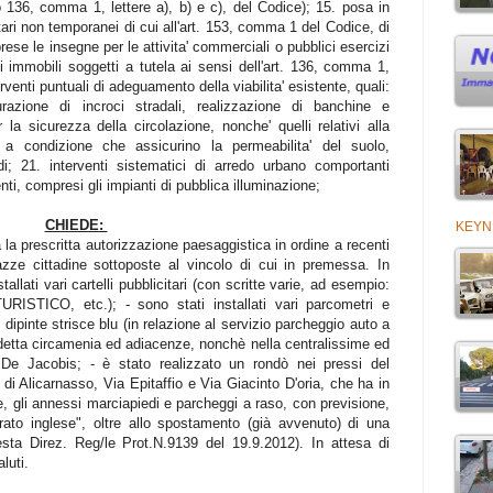
olo 136, comma 1, lettere a), b) e c), del Codice); 15. posa in
itari non temporanei di cui all'art. 153, comma 1 del Codice, di
rese le insegne per le attivita' commerciali o pubblici esercizi
i immobili soggetti a tutela ai sensi dell'art. 136, comma 1,
erventi puntuali di adeguamento della viabilita' esistente, quali:
urazione di incroci stradali, realizzazione di banchine e
la sicurezza della circolazione, nonche' quelli relativi alla
 a condizione che assicurino la permeabilita' del suolo,
i; 21. interventi sistematici di arredo urbano comportanti
nti, compresi gli impianti di pubblica illuminazione;
CHIEDE:
KEYN
 la prescritta autorizzazione paesaggistica in ordine a recenti
iazze cittadine sottoposte al vincolo di cui in premessa. In
tallati vari cartelli pubblicitari (con scritte varie, ad esempio:
ICO, etc.); - sono stati installati vari parcometri e
 dipinte strisce blu (in relazione al servizio parcheggio auto a
idetta circamenia ed adiacenze, nonchè nella centralissime ed
De Jacobis; - è stato realizzato un rondò nei pressi del
o di Alicarnasso, Via Epitaffio e Via Giacinto D'oria, che ha in
ale, gli annessi marciapiedi e parcheggi a raso, con previsione,
rato inglese", oltre allo spostamento (già avvenuto) di una
sta Direz. Reg/le Prot.N.9139 del 19.9.2012). In attesa di
aluti.