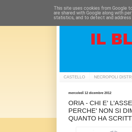
This site uses cookies from Google to 
are shared with Google along with per
statistics, and to detect and address
CASTELLO
NECROPOLI DIST
mercoledì 12 dicembre 2012
ORIA - CHI E' L'AS
PERCHE' NON SI D
QUANTO HA SCRITT