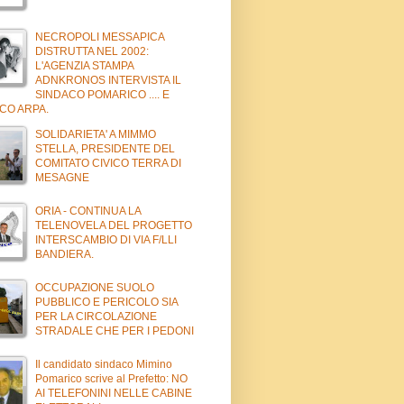
NECROPOLI MESSAPICA
DISTRUTTA NEL 2002:
L'AGENZIA STAMPA
ADNKRONOS INTERVISTA IL
SINDACO POMARICO .... E
CO ARPA.
SOLIDARIETA' A MIMMO
STELLA, PRESIDENTE DEL
COMITATO CIVICO TERRA DI
MESAGNE
ORIA - CONTINUA LA
TELENOVELA DEL PROGETTO
INTERSCAMBIO DI VIA F/LLI
BANDIERA.
OCCUPAZIONE SUOLO
PUBBLICO E PERICOLO SIA
PER LA CIRCOLAZIONE
STRADALE CHE PER I PEDONI
Il candidato sindaco Mimino
Pomarico scrive al Prefetto: NO
AI TELEFONINI NELLE CABINE