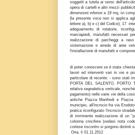
soggetti a tutela ai sensi dell'artic
opera di cartelli e altri mezzi pubblic
dimensioni inferiori a 18 mq, ivi comp
(la presente voce non si applica agl
lettere a), b) e c) del Codice); 17. int
adeguamento di rotatorie, riconfig
marciapiedi, manufatti necessari per 
realizzazione di parcheggi a raso
sistemazione e arredo di aree verd
l'installazione di manufatti e compone
di poter conoscere se è stata chiesta
lavori ed interventi vari in vie e p
particolare di recente: - sono stati ins
PORTA DEL SALENTO, PORTO TURIST
relativa segnaletica verticale, nonchè
pagamento) nelle varie vie della cos
antiche Piazza Manfredi e Piazza 
municipio, all'incrocio fra via Erodot
pratica riconfigurato l'incrocio strad
di imminente realizzazione di un "p
colonna crocifera (vedasi nota code
cortese riscontro si porgono distinti s
Oria, lì 01.11.2012