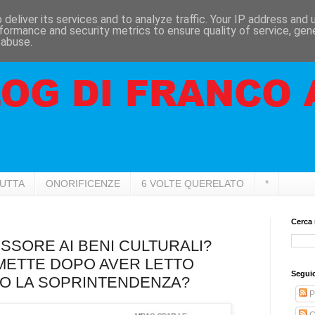
deliver its services and to analyze traffic. Your IP address and
formance and security metrics to ensure quality of service, ge
 abuse.
RUTTA
ONORIFICENZE
6 VOLTE QUERELATO
*
Cerca 
SESSORE AI BENI CULTURALI?
IMETTE DOPO AVER LETTO
Seguic
O LA SOPRINTENDENZA?
P
C