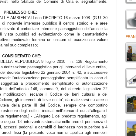
previsti nello Statuto del Comune di Oria e, segnatamente,
PREMESSO CHE:
LI E AMBIENTALI con DECRETO 16 marzo 1998. (G.U. 30
di notevole interesse pubblico il centro storico e le aree
rilevato il particolare interesse paesaggistico dell'area e la
i vista pubblici ed evidenziando come le caratteristiche
FRAN
ettivo medievale formino un unicum di eccezionale valore
tela nel suo complesso;
CONSIDERATO CHE:
LLA REPUBBLICA 9 luglio 2010 , n. 139 Regolamento
utorizzazione paesaggistica per gli interventi di lieve entita',
del decreto legislativo 22 gennaio 2004,n. 42, e successive
revede l'autorizzazione paesaggistica semplificata in caso di
assoggettati a procedimento semplificato di autorizzazione
fetti dell'articolo 146, comma 9, del decreto legislativo 22
modificazioni, recante il Codice dei beni culturali e del
ice», gli interventi di lieve entita', da realizzarsi su aree o
tutela della parte III del Codice, sempre che comportino
 esteriore degli edifici, indicati nell'elenco di cui all'allegato I
te regolamento.] - L'Allegato 1 del predetto regolamento, agli
o segue: 13. interventi sistematici nelle aree di pertinenza di
ni, accessi pedonali e carrabili di larghezza non superiore a 4
arredi fissi (la presente voce non si applica agli immobili