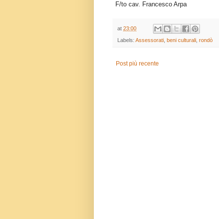
F/to cav. Francesco Arpa
at
23:00
Labels:
Assessorati
,
beni culturali
,
rondò
Post più recente