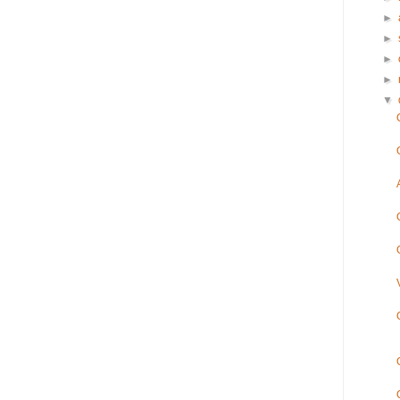
►
►
►
►
▼