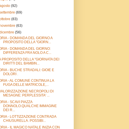
agosto
(92)
settembre
(69)
ottobre
(83)
novembre
(63)
dicembre
(56)
ORIA - DOMANDA DEL GIORNO A
PROPOSITO DELLA "GIORN...
ORIA - DOMANDA DEL GIORNO:
DIFFERENZA FRA NOLO A C...
A PROPOSITO DELLA "GIORNATA DEI
DIRITTI DEL BAMBIN...
ORIA - BUCHE STRADALI: GIOIE E
DOLORI .
ORIA - AL COMUNE CONTINUA LA
FUGA DELLE MATRICOLE,...
VALORIZZAZIONE NECROPOLI DI
MESAGNE: PERPLESSITA' ...
ORIA - SCAVI PIAZZA
DONNOLO.QUALCHE IMMAGINE
DEI R...
ORIA - LOTTIZZAZIONE CONTRADA
CHIUSURELLA. POSSIBI...
ORIA - IL MAGICO NATALE INIZIA CON