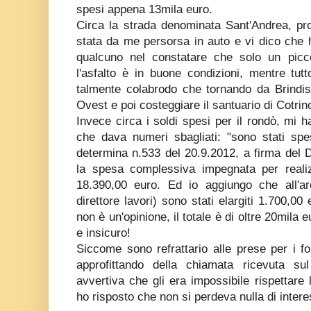
spesi appena 13mila euro.
Circa la strada denominata Sant'Andrea, pro
stata da me persorsa in auto e vi dico che 
qualcuno nel constatare che solo un piccol
l'asfalto è in buone condizioni, mentre tut
talmente colabrodo che tornando da Brindisi
Ovest e poi costeggiare il santuario di Cotrin
Invece circa i soldi spesi per il rondò, mi ha
che dava numeri sbagliati: "sono stati spe
determina n.533 del 20.9.2012, a firma del D
la spesa complessiva impegnata per real
18.390,00 euro. Ed io aggiungo che all'arc
direttore lavori) sono stati elargiti 1.700,0
non è un'opinione, il totale è di oltre 20mila 
e insicuro!
Siccome sono refrattario alle prese per i fo
approfittando della chiamata ricevuta su
avvertiva che gli era impossibile rispettare
ho risposto che non si perdeva nulla di intere