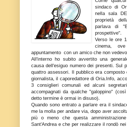
Come qualcun
sindaco di Ori
nella sala D
proprietà del
parlava di "B
prospettive".
Verso le ore 1
cinema, ove
appuntamento con un amico che non vedevo
All'interno ho subito avvertito una gener
causa dell'esiguo numero dei presenti. Sul p
quattro assessori. Il pubblico era composto 
giornalista, il caporedattore di Oria.Info, ac
3 consiglieri comunali ed alcuni segreta
accompagnati da qualche "galoppino" (così 
detto termine è ormai in disuso).
Quando sono entrato a parlare era il sindaco
me la molla per andare via, dopo aver ascol
più o meno che questa amministrazione
Sant'Andrea e che per realizzare il rondò nei