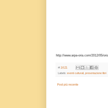
http://www.arpa-oria.com/2012/05/ori
at
14:21
Labels:
eventi culturali
,
presentazione libri
Post più recente