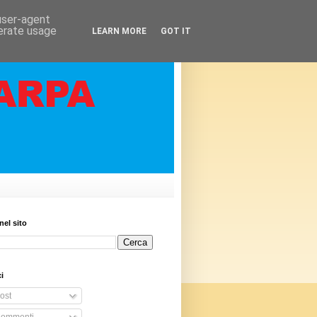
 user-agent
nerate usage
LEARN MORE
GOT IT
nel sito
i
ost
ommenti