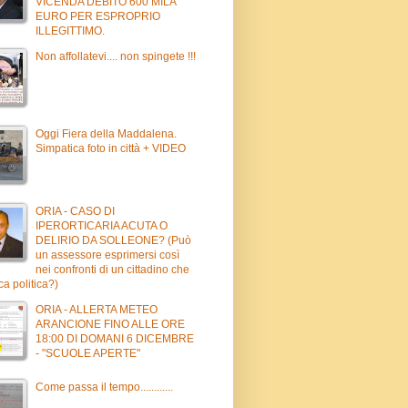
VICENDA DEBITO 600 MILA
EURO PER ESPROPRIO
ILLEGITTIMO.
Non affollatevi.... non spingete !!!
Oggi Fiera della Maddalena.
Simpatica foto in città + VIDEO
ORIA - CASO DI
IPERORTICARIA ACUTA O
DELIRIO DA SOLLEONE? (Può
un assessore esprimersi così
nei confronti di un cittadino che
ica politica?)
ORIA - ALLERTA METEO
ARANCIONE FINO ALLE ORE
18:00 DI DOMANI 6 DICEMBRE
- "SCUOLE APERTE"
Come passa il tempo............