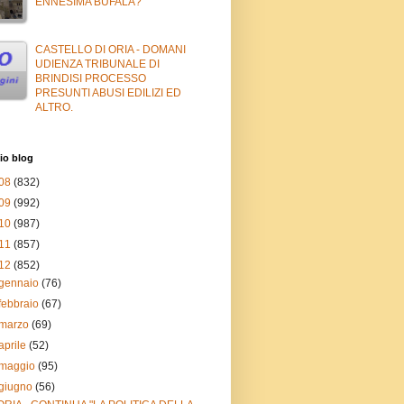
ENNESIMA BUFALA?
CASTELLO DI ORIA - DOMANI
UDIENZA TRIBUNALE DI
BRINDISI PROCESSO
PRESUNTI ABUSI EDILIZI ED
ALTRO.
io blog
08
(832)
09
(992)
10
(987)
11
(857)
12
(852)
gennaio
(76)
febbraio
(67)
marzo
(69)
aprile
(52)
maggio
(95)
giugno
(56)