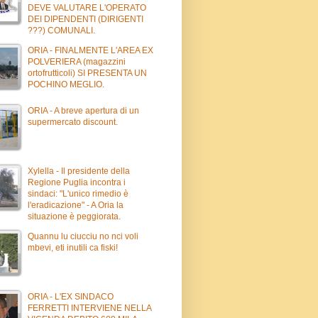
DEVE VALUTARE L'OPERATO
DEI DIPENDENTI (DIRIGENTI
???) COMUNALI.
ORIA - FINALMENTE L'AREA EX
POLVERIERA (magazzini
ortofrutticoli) SI PRESENTA UN
POCHINO MEGLIO.
ORIA - A breve apertura di un
supermercato discount.
Xylella - Il presidente della
Regione Puglia incontra i
sindaci: "L'unico rimedio è
l'eradicazione" - A Oria la
situazione è peggiorata.
Quannu lu ciucciu no nci voli
mbevi, eti inutili ca fiski!
ORIA - L'EX SINDACO
FERRETTI INTERVIENE NELLA