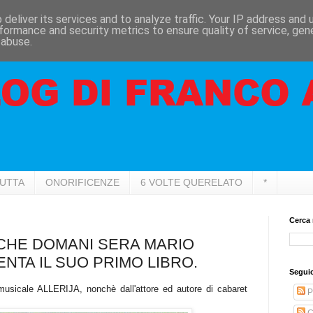
deliver its services and to analyze traffic. Your IP address and
formance and security metrics to ensure quality of service, ge
 abuse.
RUTTA
ONORIFICENZE
6 VOLTE QUERELATO
*
Cerca 
 CHE DOMANI SERA MARIO
NTA IL SUO PRIMO LIBRO.
Seguic
 musicale ALLERIJA, nonchè dall'attore ed autore di cabaret
P
C