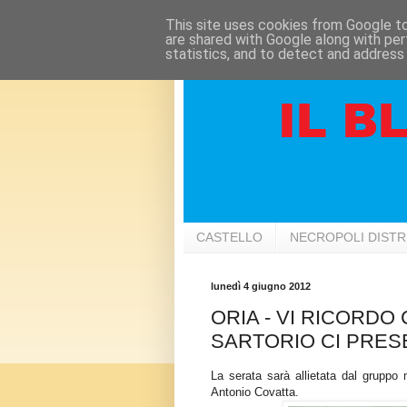
This site uses cookies from Google to 
are shared with Google along with per
statistics, and to detect and address
CASTELLO
NECROPOLI DIST
lunedì 4 giugno 2012
ORIA - VI RICORDO
SARTORIO CI PRESE
La serata sarà allietata dal gruppo
Antonio Covatta.