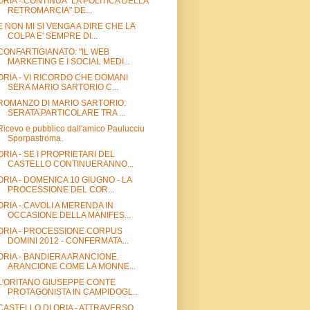
ORIA - CONTINUA "LA POLITICA DELLA
RETROMARCIA" DE...
E NON MI SI VENGA A DIRE CHE LA
COLPA E' SEMPRE DI...
CONFARTIGIANATO: "IL WEB
MARKETING E I SOCIAL MEDI...
ORIA - VI RICORDO CHE DOMANI
SERA MARIO SARTORIO C...
ROMANZO DI MARIO SARTORIO:
SERATA PARTICOLARE TRA ...
Ricevo e pubblico dall'amico Paulucciu
Sporpastroma.
ORIA - SE I PROPRIETARI DEL
CASTELLO CONTINUERANNO...
ORIA - DOMENICA 10 GIUGNO - LA
PROCESSIONE DEL COR...
ORIA - CAVOLI A MERENDA IN
OCCASIONE DELLA MANIFES...
ORIA - PROCESSIONE CORPUS
DOMINI 2012 - CONFERMATA...
ORIA - BANDIERA ARANCIONE.
ARANCIONE COME LA MONNE...
L'ORITANO GIUSEPPE CONTE
PROTAGONISTA IN CAMPIDOGL...
CASTELLO DI ORIA - ATTRAVERSO