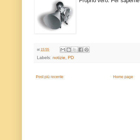
Proprio vero. Per saperne 
at
15:55
Labels:
notizie
,
PD
Post più recente
Home page