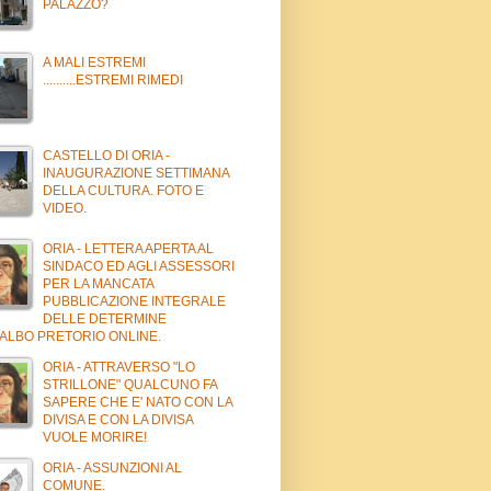
PALAZZO?
A MALI ESTREMI
..........ESTREMI RIMEDI
CASTELLO DI ORIA -
INAUGURAZIONE SETTIMANA
DELLA CULTURA. FOTO E
VIDEO.
ORIA - LETTERA APERTA AL
SINDACO ED AGLI ASSESSORI
PER LA MANCATA
PUBBLICAZIONE INTEGRALE
DELLE DETERMINE
'ALBO PRETORIO ONLINE.
ORIA - ATTRAVERSO "LO
STRILLONE" QUALCUNO FA
SAPERE CHE E' NATO CON LA
DIVISA E CON LA DIVISA
VUOLE MORIRE!
ORIA - ASSUNZIONI AL
COMUNE.