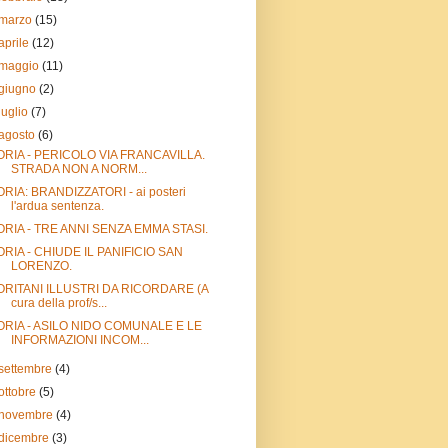
marzo
(15)
aprile
(12)
maggio
(11)
giugno
(2)
luglio
(7)
agosto
(6)
ORIA - PERICOLO VIA FRANCAVILLA.
STRADA NON A NORM...
ORIA: BRANDIZZATORI - ai posteri
l'ardua sentenza.
ORIA - TRE ANNI SENZA EMMA STASI.
ORIA - CHIUDE IL PANIFICIO SAN
LORENZO.
ORITANI ILLUSTRI DA RICORDARE (A
cura della prof/s...
ORIA - ASILO NIDO COMUNALE E LE
INFORMAZIONI INCOM...
settembre
(4)
ottobre
(5)
novembre
(4)
dicembre
(3)