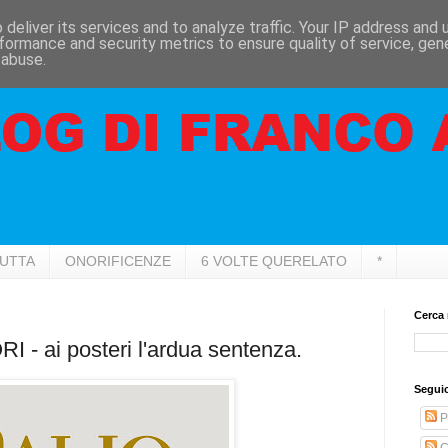
deliver its services and to analyze traffic. Your IP address and
formance and security metrics to ensure quality of service, ge
 abuse.
RUTTA
ONORIFICENZE
6 VOLTE QUERELATO
*
Cerca 
- ai posteri l'ardua sentenza.
Seguic
P
C