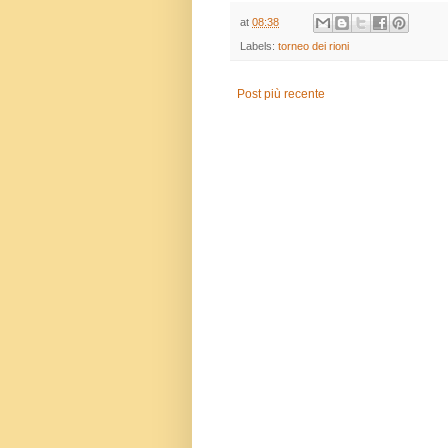
at
08:38
Labels:
torneo dei rioni
Post più recente