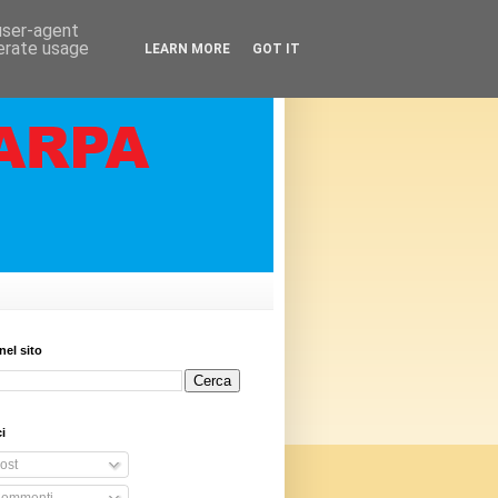
 user-agent
nerate usage
LEARN MORE
GOT IT
nel sito
i
ost
ommenti