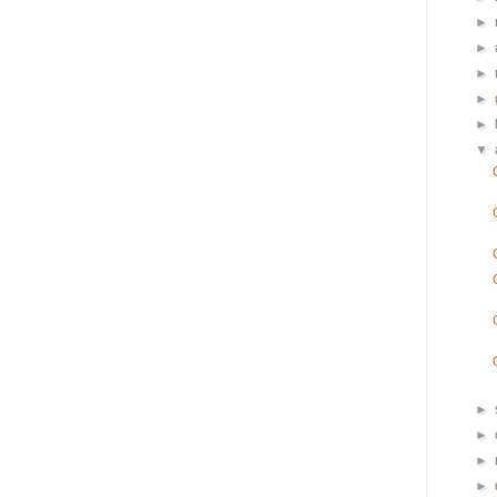
►
►
►
►
►
▼
►
►
►
►