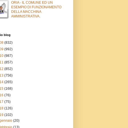
ORIA - IL COMUNE ED UN
ESEMPIO DI FUNZIONAMENTO
DELLA MACCHINA
AMMINISTRATIVA.
io blog
08
(832)
09
(992)
10
(987)
11
(857)
12
(852)
13
(756)
14
(265)
15
(168)
16
(76)
17
(75)
18
(126)
19
(102)
gennaio
(20)
febbraio
(13)